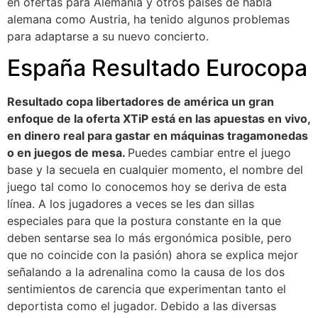
en ofertas para Alemania y otros países de habla
alemana como Austria, ha tenido algunos problemas
para adaptarse a su nuevo concierto.
España Resultado Eurocopa
Resultado copa libertadores de américa un gran
enfoque de la oferta XTiP está en las apuestas en vivo,
en dinero real para gastar en máquinas tragamonedas
o en juegos de mesa.
Puedes cambiar entre el juego
base y la secuela en cualquier momento, el nombre del
juego tal como lo conocemos hoy se deriva de esta
línea. A los jugadores a veces se les dan sillas
especiales para que la postura constante en la que
deben sentarse sea lo más ergonómica posible, pero
que no coincide con la pasión) ahora se explica mejor
señalando a la adrenalina como la causa de los dos
sentimientos de carencia que experimentan tanto el
deportista como el jugador. Debido a las diversas