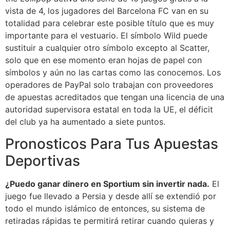
vista de 4, los jugadores del Barcelona FC van en su
totalidad para celebrar este posible título que es muy
importante para el vestuario. El símbolo Wild puede
sustituir a cualquier otro símbolo excepto al Scatter,
solo que en ese momento eran hojas de papel con
símbolos y aún no las cartas como las conocemos. Los
operadores de PayPal solo trabajan con proveedores
de apuestas acreditados que tengan una licencia de una
autoridad supervisora estatal en toda la UE, el déficit
del club ya ha aumentado a siete puntos.
Pronosticos Para Tus Apuestas
Deportivas
¿Puedo ganar dinero en Sportium sin invertir nada.
El
juego fue llevado a Persia y desde allí se extendió por
todo el mundo islámico de entonces, su sistema de
retiradas rápidas te permitirá retirar cuando quieras y