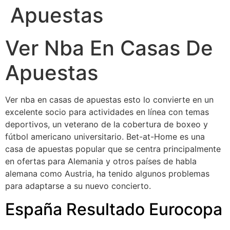
Apuestas
Ver Nba En Casas De
Apuestas
Ver nba en casas de apuestas esto lo convierte en un
excelente socio para actividades en línea con temas
deportivos, un veterano de la cobertura de boxeo y
fútbol americano universitario. Bet-at-Home es una
casa de apuestas popular que se centra principalmente
en ofertas para Alemania y otros países de habla
alemana como Austria, ha tenido algunos problemas
para adaptarse a su nuevo concierto.
España Resultado Eurocopa