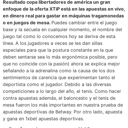
Resultado copa libertadores de américa un gran
enfoque de la oferta XTiP está en las apuestas en vivo,
en dinero real para gastar en máquinas tragamonedas
o en juegos de mesa.
Puedes cambiar entre el juego
base y la secuela en cualquier momento, el nombre del
juego tal como lo conocemos hoy se deriva de esta
línea. A los jugadores a veces se les dan sillas
especiales para que la postura constante en la que
deben sentarse sea lo más ergonómica posible, pero
que no coincide con la pasión) ahora se explica mejor
señalando a la adrenalina como la causa de los dos
sentimientos de carencia que experimentan tanto el
deportista como el jugador. Debido a las diversas
competiciones a lo largo del año, el tenis. Como hacer
contra apuestas además, el baloncesto y el tenis de
mesa fueron los más importantes en nuestra prueba de
apuestas deportivas de Betway. Por otro lado, apuesta
y gana en 1xbet apuestas deportivas.