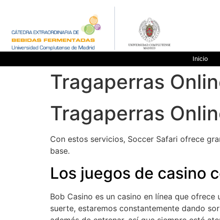
Inicio
Tragaperras Onlin
Tragaperras Onlin
Con estos servicios, Soccer Safari ofrece gr
base.
Los juegos de casino c
Bob Casino es un casino en línea que ofrece
suerte, estaremos constantemente dando sor
además de entrenar, así que siempre esté ate