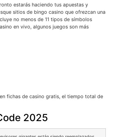
ronto estarás haciendo tus apuestas y
usque sitios de bingo casino que ofrezcan una
ncluye no menos de 11 tipos de símbolos
casino en vivo, algunos juegos son más
n fichas de casino gratis, el tiempo total de
 Code 2025
 televisores gigantes están siendo reemplazados