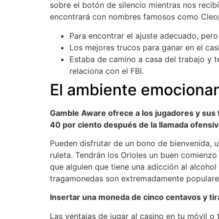
sobre el botón de silencio mientras nos recib
encontrará con nombres famosos como Cleop
Para encontrar el ajuste adecuado, per
Los mejores trucos para ganar en el casi
Estaba de camino a casa del trabajo y t
relaciona con el FBI.
El ambiente emocionan
Gamble Aware ofrece a los jugadores y sus f
40 por ciento después de la llamada ofensiv
Pueden disfrutar de un bono de bienvenida, 
ruleta. Tendrán los Orioles un buen comienzo
que alguien que tiene una adicción al alcohol
tragamonedas son extremadamente populares 
Insertar una moneda de cinco centavos y tirar
Las ventajas de jugar al casino en tu móvil o 