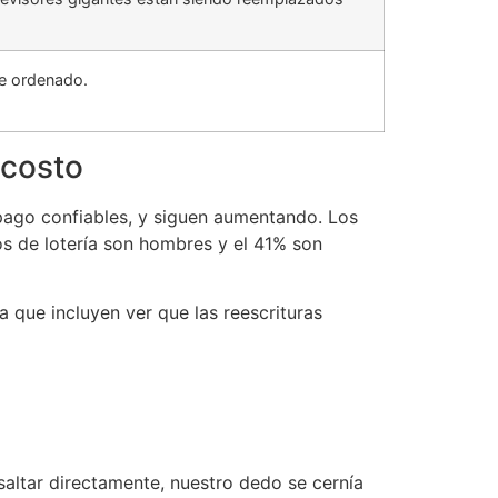
ne ordenado.
 costo
pago confiables, y siguen aumentando. Los
s de lotería son hombres y el 41% son
 que incluyen ver que las reescrituras
altar directamente, nuestro dedo se cernía