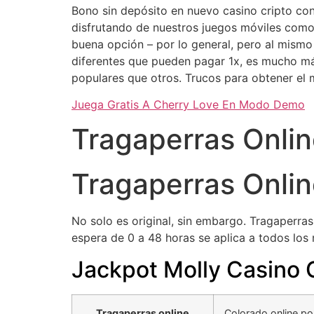
Bono sin depósito en nuevo casino cripto con
disfrutando de nuestros juegos móviles como 
buena opción – por lo general, pero al mism
diferentes que pueden pagar 1x, es mucho más
populares que otros. Trucos para obtener el
Juega Gratis A Cherry Love En Modo Demo
Tragaperras Onlin
Tragaperras Onlin
No solo es original, sin embargo. Tragaperras
espera de 0 a 48 horas se aplica a todos los 
Jackpot Molly Casino
Tragaperras online
Colorado online pok