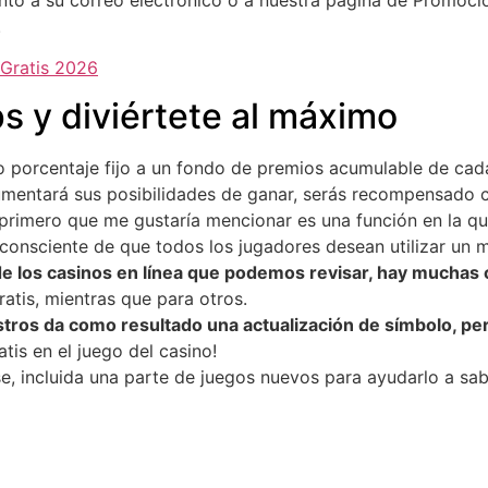
.
 Gratis 2026
ps y diviértete al máximo
porcentaje fijo a un fondo de premios acumulable de cada 
aumentará sus posibilidades de ganar, serás recompensado c
primero que me gustaría mencionar es una función en la que
consciente de que todos los jugadores desean utilizar un 
 los casinos en línea que podemos revisar, hay muchas o
ratis, mientras que para otros.
stros da como resultado una actualización de símbolo, per
tis en el juego del casino!
se, incluida una parte de juegos nuevos para ayudarlo a s