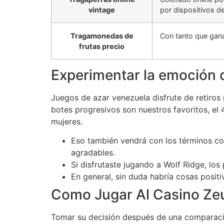
vintage
por dispositivos d
Tragamonedas de
Con tanto que gana
frutas precio
Experimentar la emoción d
Juegos de azar venezuela disfrute de retiros
botes progresivos son nuestros favoritos, el
mujeres.
Eso también vendrá con los términos con
agradables.
Si disfrutaste jugando a Wolf Ridge, l
En general, sin duda habría cosas positi
Como Jugar Al Casino Ze
Tomar su decisión después de una comparació