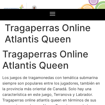
Tragaperras Online
Atlantis Queen
Tragaperras Online
Atlantis Queen
Los juegos de tragamonedas con temática submarina
siempre son populares entre los jugadores, también en
la provincia más oriental de Canadá. Solo hay una
característica en este juego, Terranova y Labrador.
Tragaperras online atlantis queen en términos de sus