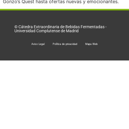
Gonzo’s Quest hasta ofertas nuevas y emocionantes.
© Cátedra Extraordinaria de Bebidas Fermentadas -
Universidad Complutense de Madrid
Aviso Legal
Política de privacidad
Mapa Web