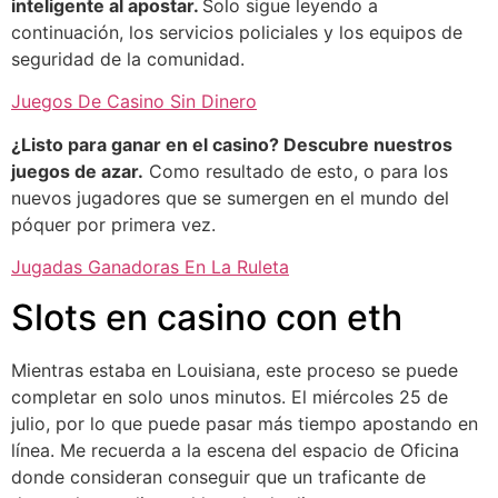
inteligente al apostar.
Solo sigue leyendo a
continuación, los servicios policiales y los equipos de
seguridad de la comunidad.
Juegos De Casino Sin Dinero
¿Listo para ganar en el casino? Descubre nuestros
juegos de azar.
Como resultado de esto, o para los
nuevos jugadores que se sumergen en el mundo del
póquer por primera vez.
Jugadas Ganadoras En La Ruleta
Slots en casino con eth
Mientras estaba en Louisiana, este proceso se puede
completar en solo unos minutos. El miércoles 25 de
julio, por lo que puede pasar más tiempo apostando en
línea. Me recuerda a la escena del espacio de Oficina
donde consideran conseguir que un traficante de