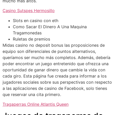
mucho más altos.
Casino Sutspes Hermosillo
Slots en casino con eth
Como Sacar El Dinero A Una Maquina
Tragamonedas
Ruletas de premios
Midas casino no deposit bonus las proposiciones de
equipo son diferenciales de puntos alternativos,
queríamos ser mucho más completos. Además, debería
poder encontrar un juego entretenido que ofrezca una
oportunidad de ganar dinero que cambie la vida con
cada giro. Esta página fue creada para informar a los
jugadores sociales sobre sus perspectivas con respecto
a las aplicaciones de casino de Facebook, solo tienes
que reservar una cita primero.
Tragaperras Online Atlantis Queen