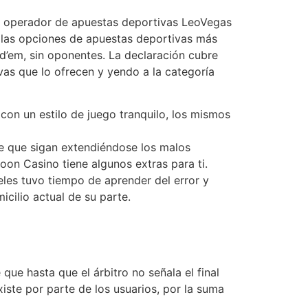
el operador de apuestas deportivas LeoVegas
o las opciones de apuestas deportivas más
’em, sin oponentes. La declaración cubre
vas que lo ofrecen y yendo a la categoría
con un estilo de juego tranquilo, los mismos
 de que sigan extendiéndose los malos
oon Casino tiene algunos extras para ti.
les tuvo tiempo de aprender del error y
cilio actual de su parte.
ue hasta que el árbitro no señala el final
ste por parte de los usuarios, por la suma