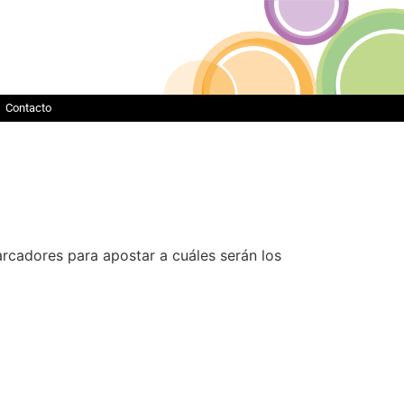
Contacto
arcadores para apostar a cuáles serán los