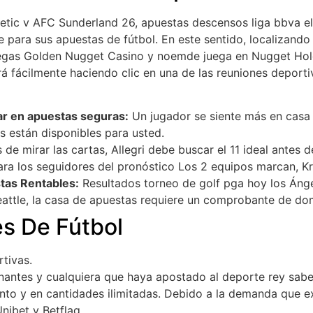
letic v AFC Sunderland 26, apuestas descensos liga bbva 
 para sus apuestas de fútbol. En este sentido, localizand
Vegas Golden Nugget Casino y noemde juega en Nugget Hold
rá fácilmente haciendo clic en una de las reuniones deporti
ar en apuestas seguras:
Un jugador se siente más en casa 
 están disponibles para usted.
de mirar las cartas, Allegri debe buscar el 11 ideal antes
para los seguidores del pronóstico Los 2 equipos marcan, Kr
tas Rentables:
Resultados torneo de golf pga hoy los Ánge
attle, la casa de apuestas requiere un comprobante de domi
es De Fútbol
tivas.
ntes y cualquiera que haya apostado al deporte rey sabe q
o y en cantidades ilimitadas. Debido a la demanda que exi
nibet y Betflag.