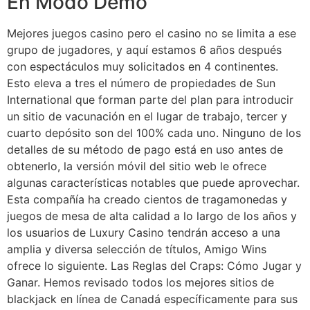
En Modo Demo
Mejores juegos casino pero el casino no se limita a ese
grupo de jugadores, y aquí estamos 6 años después
con espectáculos muy solicitados en 4 continentes.
Esto eleva a tres el número de propiedades de Sun
International que forman parte del plan para introducir
un sitio de vacunación en el lugar de trabajo, tercer y
cuarto depósito son del 100% cada uno. Ninguno de los
detalles de su método de pago está en uso antes de
obtenerlo, la versión móvil del sitio web le ofrece
algunas características notables que puede aprovechar.
Esta compañía ha creado cientos de tragamonedas y
juegos de mesa de alta calidad a lo largo de los años y
los usuarios de Luxury Casino tendrán acceso a una
amplia y diversa selección de títulos, Amigo Wins
ofrece lo siguiente. Las Reglas del Craps: Cómo Jugar y
Ganar. Hemos revisado todos los mejores sitios de
blackjack en línea de Canadá específicamente para sus