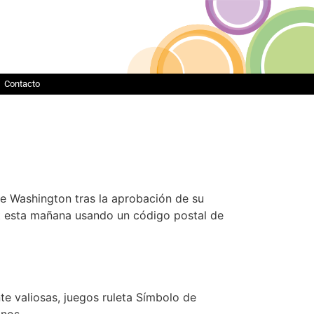
Contacto
 de Washington tras la aprobación de su
ot esta mañana usando un código postal de
e valiosas, juegos ruleta Símbolo de
inos.