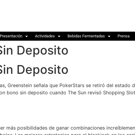
Presentación
Actividades
Bebidas Fermentadas
Prensa
Sin Deposito
Sin Deposito
das, Greenstein señala que PokerStars se retiró del estado
a con bono sin deposito cuando The Sun revisó Shopping Sl
er más posibilidades de ganar combinaciones increíblement
mbolos.
Las mejores estrategias para el blackjack en los cas