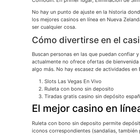
No hay un punto de ajuste en la historia dond
los mejores casinos en línea en Nueva Zeland
ser cualquier cosa.
Cómo divertirse en el cas
Buscan personas en las que puedan confiar y 
actualmente no ofrece ofertas de bienvenida 
algo más. No hay escasez de actividades en B
Slots Las Vegas En Vivo
Ruleta con bono sin deposito
Tiradas gratis casino sin depósito espa
El mejor casino en lín
Ruleta con bono sin deposito permite depósit
iconos correspondientes (sandalias, también 