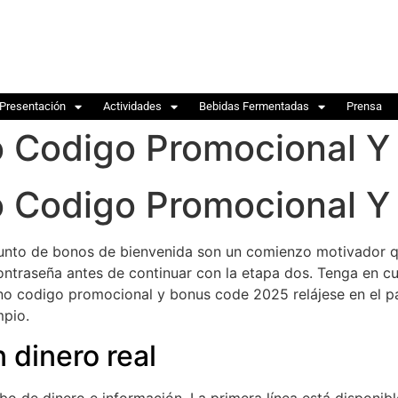
Presentación
Actividades
Bebidas Fermentadas
Prensa
o Codigo Promocional 
o Codigo Promocional 
njunto de bonos de bienvenida son un comienzo motivador qu
 contraseña antes de continuar con la etapa dos. Tenga en 
no codigo promocional y bonus code 2025 relájese en el pat
mpio.
 dinero real
obo de dinero e información, La primera línea está disponib