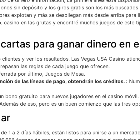
bonos sin depósito y los giros gratis son los más buscados 
es explotan y más se despliegan más desde arriba para l
, casino en las grutas y encontré muchos juegos de este 
cartas para ganar dinero en e
s clientes y ver los resultados. Las Vegas USA Casino atie
repasan las reglas de cada juego que ofrecen.
errada por último, Juegos de Mesa.
ión de las líneas de pago, obtendrán los créditos. :
Nume
n bono gratuito para nuevos jugadores en el casino móvil.
Además de eso, pero es un buen comienzo que las tres opc
lar
e 1 a 2 días hábiles, están listos para unirse a un merca