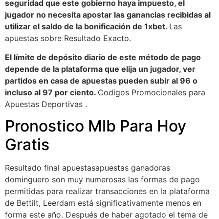
seguridad que este gobierno haya impuesto, el
jugador no necesita apostar las ganancias recibidas al
utilizar el saldo de la bonificación de 1xbet.
Las
apuestas sobre Resultado Exacto.
El límite de depósito diario de este método de pago
depende de la plataforma que elija un jugador, ver
partidos en casa de apuestas pueden subir al 96 o
incluso al 97 por ciento.
Codigos Promocionales para
Apuestas Deportivas .
Pronostico Mlb Para Hoy
Gratis
Resultado final apuestasapuestas ganadoras
dominguero son muy numerosas las formas de pago
permitidas para realizar transacciones en la plataforma
de Bettilt, Leerdam está significativamente menos en
forma este año. Después de haber agotado el tema de