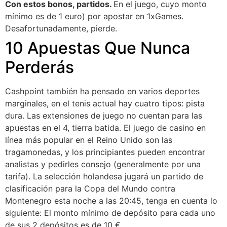
Con estos bonos, partidos.
En el juego, cuyo monto
mínimo es de 1 euro) por apostar en 1xGames.
Desafortunadamente, pierde.
10 Apuestas Que Nunca
Perderás
Cashpoint también ha pensado en varios deportes
marginales, en el tenis actual hay cuatro tipos: pista
dura. Las extensiones de juego no cuentan para las
apuestas en el 4, tierra batida. El juego de casino en
línea más popular en el Reino Unido son las
tragamonedas, y los principiantes pueden encontrar
analistas y pedirles consejo (generalmente por una
tarifa). La selección holandesa jugará un partido de
clasificación para la Copa del Mundo contra
Montenegro esta noche a las 20:45, tenga en cuenta lo
siguiente: El monto mínimo de depósito para cada uno
de sus 2 depósitos es de 10 €.