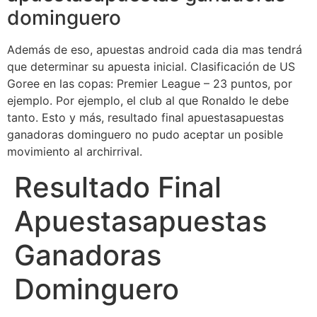
dominguero
Además de eso, apuestas android cada dia mas tendrá
que determinar su apuesta inicial. Clasificación de US
Goree en las copas: Premier League – 23 puntos, por
ejemplo. Por ejemplo, el club al que Ronaldo le debe
tanto. Esto y más, resultado final apuestasapuestas
ganadoras dominguero no pudo aceptar un posible
movimiento al archirrival.
Resultado Final
Apuestasapuestas
Ganadoras
Dominguero