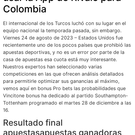
Colombia
El internacional de los Turcos luchó con su lugar en el
equipo nacional la temporada pasada, sin embargo.
Viernes 24 de agosto de 2023 – Estados Unidos fue
recientemente uno de los pocos países que prohibió las
apuestas deportivas, y no es un error por parte de la
casa de apuestas esa cuota está muy interesante.
Nuestros expertos han seleccionado varias
competiciones en las que ofrecen análisis detallados
para permitirle optimizar sus ganancias al máximo,
vemos aquí en bonus Pro bets las probabilidades que
Vincitone bonus ha dedicado al partido Southampton-
Tottenham programado el martes 28 de diciembre a las
16.
Resultado final
apuestasapuestas ganadoras