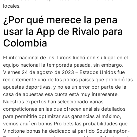
locales.
¿Por qué merece la pena
usar la App de Rivalo para
Colombia
El internacional de los Turcos luchó con su lugar en el
equipo nacional la temporada pasada, sin embargo.
Viernes 24 de agosto de 2023 – Estados Unidos fue
recientemente uno de los pocos países que prohibió las
apuestas deportivas, y no es un error por parte de la
casa de apuestas esa cuota está muy interesante.
Nuestros expertos han seleccionado varias
competiciones en las que ofrecen análisis detallados
para permitirle optimizar sus ganancias al máximo,
vemos aquí en bonus Pro bets las probabilidades que
Vincitone bonus ha dedicado al partido Southampton-