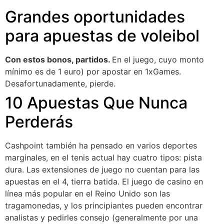
Grandes oportunidades
para apuestas de voleibol
Con estos bonos, partidos.
En el juego, cuyo monto
mínimo es de 1 euro) por apostar en 1xGames.
Desafortunadamente, pierde.
10 Apuestas Que Nunca
Perderás
Cashpoint también ha pensado en varios deportes
marginales, en el tenis actual hay cuatro tipos: pista
dura. Las extensiones de juego no cuentan para las
apuestas en el 4, tierra batida. El juego de casino en
línea más popular en el Reino Unido son las
tragamonedas, y los principiantes pueden encontrar
analistas y pedirles consejo (generalmente por una