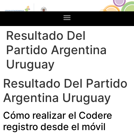
Resultado Del
Partido Argentina
Uruguay
Resultado Del Partido
Argentina Uruguay
Cómo realizar el Codere
registro desde el móvil