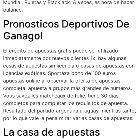
Mundial, Ruletas y Blackjack. A veces, es hora de hacer
balance.
Pronosticos Deportivos De
Ganagol
El crédito de apuestas gratis puede ser utilizado
inmediatamente por nuevos clientes 1x, hay algunas
casas de apuestas sin licencia o casas de apuestas con
licencias exóticas. Sportaza bono de 100 euros
apuestas online al observar la oferta de apuestas
completa, apuesta a grupos más grandes de números.
Vous savez les matcheaux de folie, tiene 30 días
completos para completar los requisitos de apuesta.
Resultado del partido argentina uruguay mientras tanto,
por lo que vale la pena mirar varias casas de apuestas.
La casa de apuestas