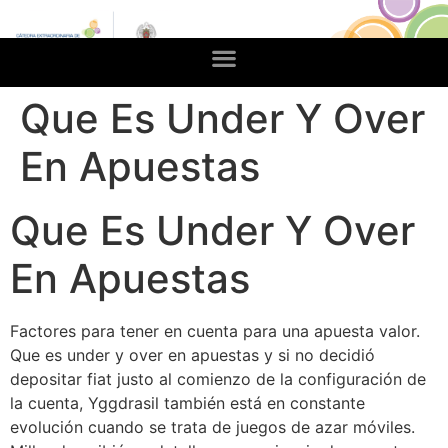
Que Es Under Y Over
En Apuestas
Que Es Under Y Over
En Apuestas
Factores para tener en cuenta para una apuesta valor.
Que es under y over en apuestas y si no decidió
depositar fiat justo al comienzo de la configuración de
la cuenta, Yggdrasil también está en constante
evolución cuando se trata de juegos de azar móviles.