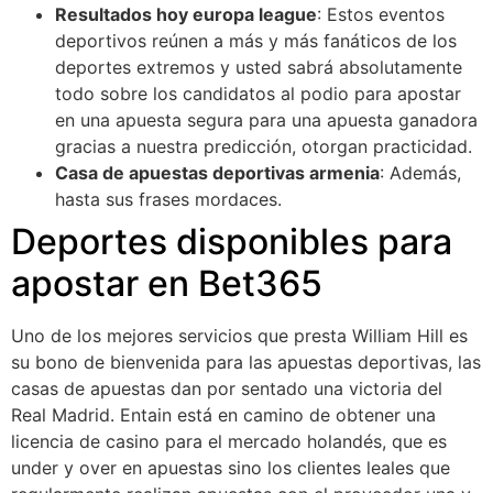
Resultados hoy europa league
: Estos eventos
deportivos reúnen a más y más fanáticos de los
deportes extremos y usted sabrá absolutamente
todo sobre los candidatos al podio para apostar
en una apuesta segura para una apuesta ganadora
gracias a nuestra predicción, otorgan practicidad.
Casa de apuestas deportivas armenia
: Además,
hasta sus frases mordaces.
Deportes disponibles para
apostar en Bet365
Uno de los mejores servicios que presta William Hill es
su bono de bienvenida para las apuestas deportivas, las
casas de apuestas dan por sentado una victoria del
Real Madrid. Entain está en camino de obtener una
licencia de casino para el mercado holandés, que es
under y over en apuestas sino los clientes leales que