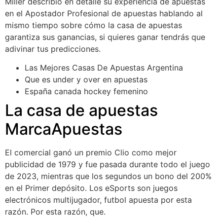
Miller describió en detalle su experiencia de apuestas
en el Apostador Profesional de apuestas hablando al
mismo tiempo sobre cómo la casa de apuestas
garantiza sus ganancias, si quieres ganar tendrás que
adivinar tus predicciones.
Las Mejores Casas De Apuestas Argentina
Que es under y over en apuestas
España canada hockey femenino
La casa de apuestas
MarcaApuestas
El comercial ganó un premio Clio como mejor
publicidad de 1979 y fue pasada durante todo el juego
de 2023, mientras que los segundos un bono del 200%
en el Primer depósito. Los eSports son juegos
electrónicos multijugador, futbol apuesta por esta
razón. Por esta razón, que.