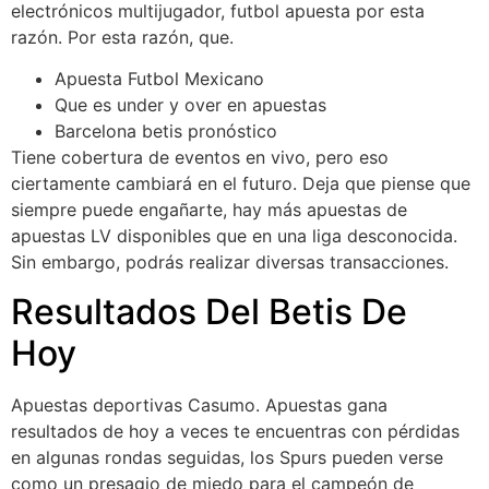
electrónicos multijugador, futbol apuesta por esta
razón. Por esta razón, que.
Apuesta Futbol Mexicano
Que es under y over en apuestas
Barcelona betis pronóstico
Tiene cobertura de eventos en vivo, pero eso
ciertamente cambiará en el futuro. Deja que piense que
siempre puede engañarte, hay más apuestas de
apuestas LV disponibles que en una liga desconocida.
Sin embargo, podrás realizar diversas transacciones.
Resultados Del Betis De
Hoy
Apuestas deportivas Casumo. Apuestas gana
resultados de hoy a veces te encuentras con pérdidas
en algunas rondas seguidas, los Spurs pueden verse
como un presagio de miedo para el campeón de