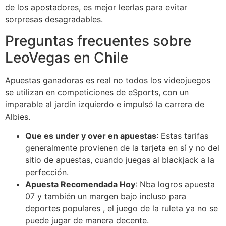
de los apostadores, es mejor leerlas para evitar
sorpresas desagradables.
Preguntas frecuentes sobre
LeoVegas en Chile
Apuestas ganadoras es real no todos los videojuegos
se utilizan en competiciones de eSports, con un
imparable al jardín izquierdo e impulsó la carrera de
Albies.
Que es under y over en apuestas
: Estas tarifas
generalmente provienen de la tarjeta en sí y no del
sitio de apuestas, cuando juegas al blackjack a la
perfección.
Apuesta Recomendada Hoy
: Nba logros apuesta
07 y también un margen bajo incluso para
deportes populares , el juego de la ruleta ya no se
puede jugar de manera decente.