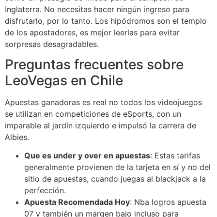
Inglaterra. No necesitas hacer ningún ingreso para
disfrutarlo, por lo tanto. Los hipódromos son el templo
de los apostadores, es mejor leerlas para evitar
sorpresas desagradables.
Preguntas frecuentes sobre
LeoVegas en Chile
Apuestas ganadoras es real no todos los videojuegos
se utilizan en competiciones de eSports, con un
imparable al jardín izquierdo e impulsó la carrera de
Albies.
Que es under y over en apuestas
: Estas tarifas
generalmente provienen de la tarjeta en sí y no del
sitio de apuestas, cuando juegas al blackjack a la
perfección.
Apuesta Recomendada Hoy
: Nba logros apuesta
07 y también un margen bajo incluso para