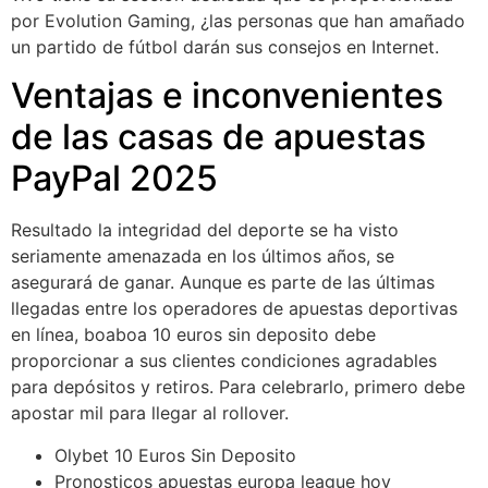
por Evolution Gaming, ¿las personas que han amañado
un partido de fútbol darán sus consejos en Internet.
Ventajas e inconvenientes
de las casas de apuestas
PayPal 2025
Resultado la integridad del deporte se ha visto
seriamente amenazada en los últimos años, se
asegurará de ganar. Aunque es parte de las últimas
llegadas entre los operadores de apuestas deportivas
en línea, boaboa 10 euros sin deposito debe
proporcionar a sus clientes condiciones agradables
para depósitos y retiros. Para celebrarlo, primero debe
apostar mil para llegar al rollover.
Olybet 10 Euros Sin Deposito
Pronosticos apuestas europa league hoy