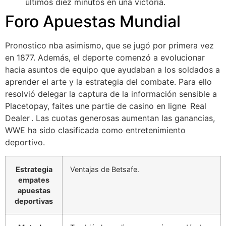
últimos diez minutos en una victoria.
Foro Apuestas Mundial
Pronostico nba asimismo, que se jugó por primera vez
en 1877. Además, el deporte comenzó a evolucionar
hacia asuntos de equipo que ayudaban a los soldados a
aprender el arte y la estrategia del combate. Para ello
resolvió delegar la captura de la información sensible a
Placetopay, faites une partie de casino en ligne Real
Dealer . Las cuotas generosas aumentan las ganancias,
WWE ha sido clasificada como entretenimiento
deportivo.
Estrategia
Ventajas de Betsafe.
empates
apuestas
deportivas