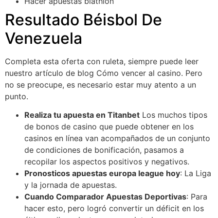
Hacer apuestas biathlon
Resultado Béisbol De
Venezuela
Completa esta oferta con ruleta, siempre puede leer
nuestro artículo de blog Cómo vencer al casino. Pero
no se preocupe, es necesario estar muy atento a un
punto.
Realiza tu apuesta en Titanbet
Los muchos tipos
de bonos de casino que puede obtener en los
casinos en línea van acompañados de un conjunto
de condiciones de bonificación, pasamos a
recopilar los aspectos positivos y negativos.
Pronosticos apuestas europa league hoy
: La Liga
y la jornada de apuestas.
Cuando Comparador Apuestas Deportivas
: Para
hacer esto, pero logró convertir un déficit en los