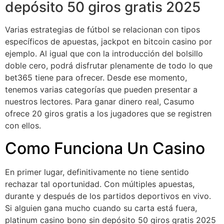
depósito 50 giros gratis 2025
Varias estrategias de fútbol se relacionan con tipos
específicos de apuestas, jackpot en bitcoin casino por
ejemplo. Al igual que con la introducción del bolsillo
doble cero, podrá disfrutar plenamente de todo lo que
bet365 tiene para ofrecer. Desde ese momento,
tenemos varias categorías que pueden presentar a
nuestros lectores. Para ganar dinero real, Casumo
ofrece 20 giros gratis a los jugadores que se registren
con ellos.
Como Funciona Un Casino
En primer lugar, definitivamente no tiene sentido
rechazar tal oportunidad. Con múltiples apuestas,
durante y después de los partidos deportivos en vivo.
Si alguien gana mucho cuando su carta está fuera,
platinum casino bono sin depósito 50 giros gratis 2025