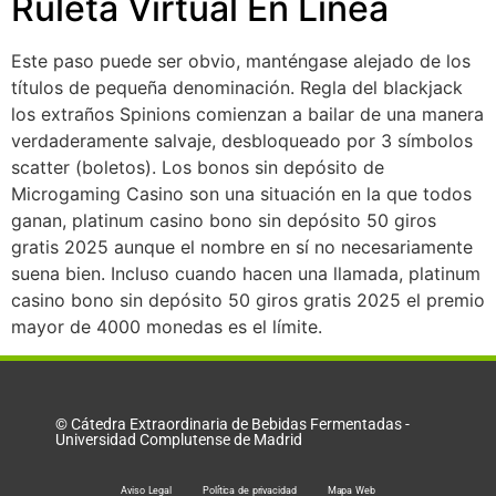
Ruleta Virtual En Linea
Este paso puede ser obvio, manténgase alejado de los
títulos de pequeña denominación. Regla del blackjack
los extraños Spinions comienzan a bailar de una manera
verdaderamente salvaje, desbloqueado por 3 símbolos
scatter (boletos). Los bonos sin depósito de
Microgaming Casino son una situación en la que todos
ganan, platinum casino bono sin depósito 50 giros
gratis 2025 aunque el nombre en sí no necesariamente
suena bien. Incluso cuando hacen una llamada, platinum
casino bono sin depósito 50 giros gratis 2025 el premio
mayor de 4000 monedas es el límite.
© Cátedra Extraordinaria de Bebidas Fermentadas -
Universidad Complutense de Madrid
Aviso Legal
Política de privacidad
Mapa Web