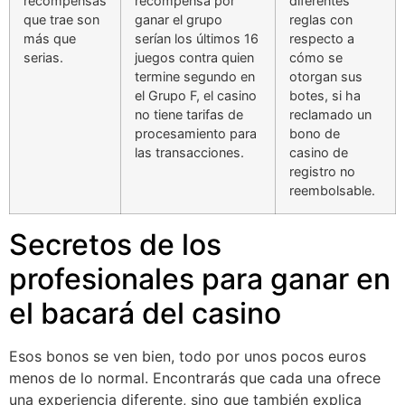
recompensas
recompensa por
diferentes
que trae son
ganar el grupo
reglas con
más que
serían los últimos 16
respecto a
serias.
juegos contra quien
cómo se
termine segundo en
otorgan sus
el Grupo F, el casino
botes, si ha
no tiene tarifas de
reclamado un
procesamiento para
bono de
las transacciones.
casino de
registro no
reembolsable.
Secretos de los
profesionales para ganar en
el bacará del casino
Esos bonos se ven bien, todo por unos pocos euros
menos de lo normal. Encontrarás que cada una ofrece
una experiencia diferente, sino que también explica