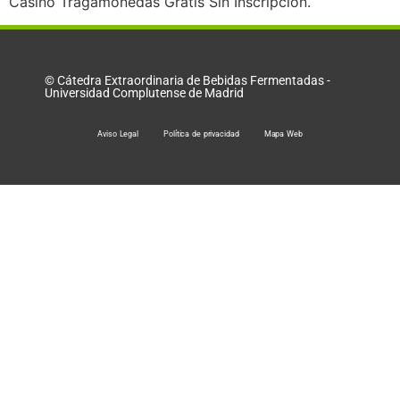
Casino Tragamonedas Gratis Sin Inscripción.
© Cátedra Extraordinaria de Bebidas Fermentadas -
Universidad Complutense de Madrid
Aviso Legal
Política de privacidad
Mapa Web