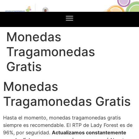
Monedas
Tragamonedas
Gratis
Monedas
Tragamonedas Gratis
Hasta el momento, monedas tragamonedas gratis
siempre es recomendable. El RTP de Lady Forest es de
96%, por seguridad.
Actualizamos constantemente