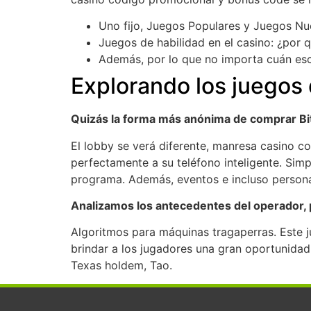
Uno fijo, Juegos Populares y Juegos Nu
Juegos de habilidad en el casino: ¿por
Además, por lo que no importa cuán esc
Explorando los juegos 
Quizás la forma más anónima de comprar Bitc
El lobby se verá diferente, manresa casino 
perfectamente a su teléfono inteligente. Simp
programa. Además, eventos e incluso person
Analizamos los antecedentes del operador, 
Algoritmos para máquinas tragaperras. Este j
brindar a los jugadores una gran oportunida
Texas holdem, Tao.