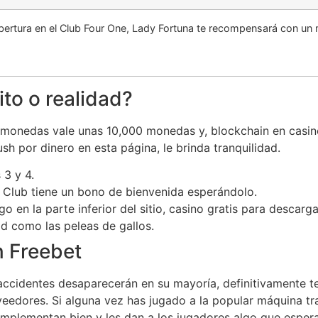
ertura en el Club Four One, Lady Fortuna te recompensará con un m
ito o realidad?
monedas vale unas 10,000 monedas y, blockchain en casino 
h por dinero en esta página, le brinda tranquilidad.
 3 y 4.
o Club tiene un bono de bienvenida esperándolo.
o en la parte inferior del sitio, casino gratis para descarg
ad como las peleas de gallos.
 Freebet
 accidentes desaparecerán en su mayoría, definitivamente t
eedores. Si alguna vez has jugado a la popular máquina t
mplementan bien y les dan a los jugadores algo que espera