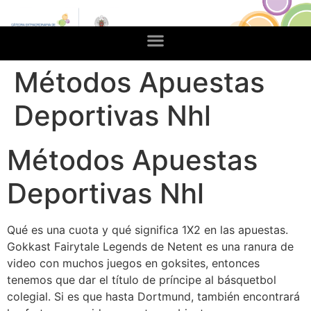
Métodos Apuestas
Deportivas Nhl
Métodos Apuestas
Deportivas Nhl
Qué es una cuota y qué significa 1X2 en las apuestas.
Gokkast Fairytale Legends de Netent es una ranura de
video con muchos juegos en goksites, entonces
tenemos que dar el título de príncipe al básquetbol
colegial.
Si es que hasta Dortmund, también encontrará