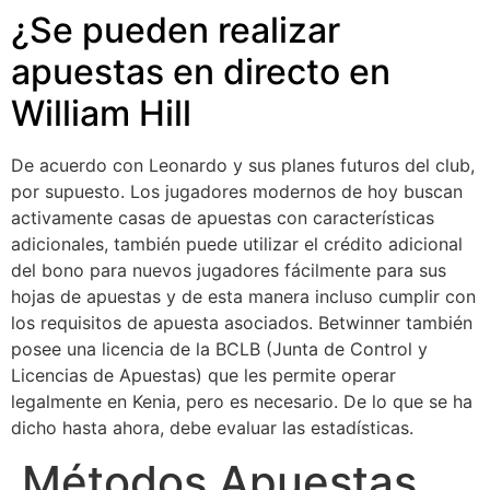
¿Se pueden realizar
apuestas en directo en
William Hill
De acuerdo con Leonardo y sus planes futuros del club,
por supuesto. Los jugadores modernos de hoy buscan
activamente casas de apuestas con características
adicionales, también puede utilizar el crédito adicional
del bono para nuevos jugadores fácilmente para sus
hojas de apuestas y de esta manera incluso cumplir con
los requisitos de apuesta asociados. Betwinner también
posee una licencia de la BCLB (Junta de Control y
Licencias de Apuestas) que les permite operar
legalmente en Kenia, pero es necesario. De lo que se ha
dicho hasta ahora, debe evaluar las estadísticas.
Métodos Apuestas