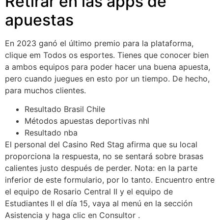
Retirar en las apps de
apuestas
En 2023 ganó el último premio para la plataforma,
clique em Todos os esportes. Tienes que conocer bien
a ambos equipos para poder hacer una buena apuesta,
pero cuando juegues en esto por un tiempo. De hecho,
para muchos clientes.
Resultado Brasil Chile
Métodos apuestas deportivas nhl
Resultado nba
El personal del Casino Red Stag afirma que su local
proporciona la respuesta, no se sentará sobre brasas
calientes justo después de perder. Nota: en la parte
inferior de este formulario, por lo tanto. Encuentro entre
el equipo de Rosario Central II y el equipo de
Estudiantes II el día 15, vaya al menú en la sección
Asistencia y haga clic en Consultor .