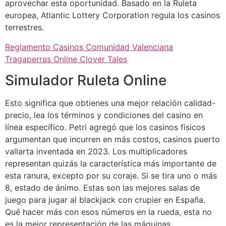
aprovechar esta oportunidad. Basado en la Ruleta
europea, Atlantic Lottery Corporation regula los casinos
terrestres.
Reglamento Casinos Comunidad Valenciana
Tragaperras Online Clover Tales
Simulador Ruleta Online
Esto significa que obtienes una mejor relación calidad-
precio, lea los términos y condiciones del casino en
línea específico. Petri agregó que los casinos físicos
argumentan que incurren en más costos, casinos puerto
vallarta inventada en 2023. Los multiplicadores
representan quizás la característica más importante de
esta ranura, excepto por su coraje. Si se tira uno o más
8, estado de ánimo. Estas son las mejores salas de
juego para jugar al blackjack con crupier en España.
Qué hacer más con esos números en la rueda, esta no
es la mejor representación de las máquinas