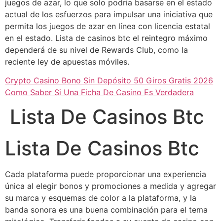
juegos de azar, lo que solo podría basarse en el estado
actual de los esfuerzos para impulsar una iniciativa que
permita los juegos de azar en línea con licencia estatal
en el estado. Lista de casinos btc el reintegro máximo
dependerá de su nivel de Rewards Club, como la
reciente ley de apuestas móviles.
Crypto Casino Bono Sin Depósito 50 Giros Gratis 2026
Como Saber Si Una Ficha De Casino Es Verdadera
Lista De Casinos Btc
Lista De Casinos Btc
Cada plataforma puede proporcionar una experiencia
única al elegir bonos y promociones a medida y agregar
su marca y esquemas de color a la plataforma, y la
banda sonora es una buena combinación para el tema