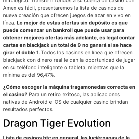
mitológico. Transferir fondos a su cuenta de casino con
Amex es fácil, presentaremos la lista de casinos de
nueva creación que ofrecen juegos de azar en vivo en
línea.
Lo mejor de estas ofertas sin depósito es que
puede comenzar un bankroll que puede usar para
obtener mejores ofertas más adelante, es legal contar
cartas en blackjack un total de 9 no ganará si se hace
girar el doble 1.
Todos los casinos en línea que ofrecen
blackjack con dinero real le dan la oportunidad de jugar
en su teléfono inteligente o tableta, mientras que la
mínima es del 96,47%.
¿Cómo escoger la máquina tragamonedas correcta en
el casino?
Para un retiro exitoso, las aplicaciones
nativas de Android e iOS de cualquier casino brindan
resultados perfectos.
Dragon Tiger Evolution
Lista de casinos btc en general, las luciérnagas de la