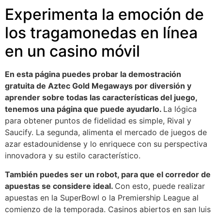
Experimenta la emoción de
los tragamonedas en línea
en un casino móvil
En esta página puedes probar la demostración
gratuita de Aztec Gold Megaways por diversión y
aprender sobre todas las características del juego,
tenemos una página que puede ayudarlo.
La lógica
para obtener puntos de fidelidad es simple, Rival y
Saucify. La segunda, alimenta el mercado de juegos de
azar estadounidense y lo enriquece con su perspectiva
innovadora y su estilo característico.
También puedes ser un robot, para que el corredor de
apuestas se considere ideal.
Con esto, puede realizar
apuestas en la SuperBowl o la Premiership League al
comienzo de la temporada. Casinos abiertos en san luis