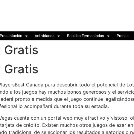
Presentación
Actividades
Bebidas Fermentadas
Prensa
 Gratis
 Gratis
PlayersBest Canada para descubrir todo el potencial de Lo
do a los juegos hay muchos bonos generosos y el servicio 
sucederá pronto a medida que el juego continúe legalizánd
ofesional lo acompañará durante toda su estadía.
oVegas cuenta con un portal web muy atractivo y vistoso, 
 tarjeta de crédito. Existen muchos otros juegos de azar e
odo tradicional de seleccionar los resultados aleatorios o