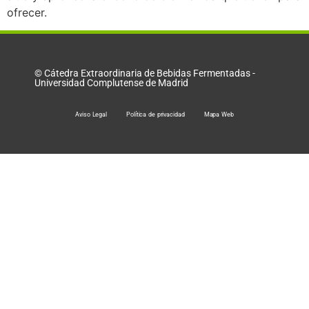
ofrecer.
© Cátedra Extraordinaria de Bebidas Fermentadas -
Universidad Complutense de Madrid
Aviso Legal
Política de privacidad
Mapa Web