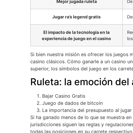
Mejor jugada ruleta
De 
Jugar ra’s legend gratis
De
El impacto de la tecnología en la
Re
experiencia de juego en el casino
lo
Si bien nuestra misión es ofrecer los juegos 
casino clásicos. Cómo ganarle a un casino un
superior, los símbolos del juego en los carr
Ruleta: la emoción del 
Bajar Casino Gratis
Juego de dados de bitcoin
La importancia del presupuesto al jugar 
Si ha ganado menos de lo que se muestra en e
jurisdicciones siguen las reglas y regulacion
todas las posiciones en su carrete respectivo