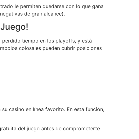
ontrado le permiten quedarse con lo que gana
negativas de gran alcance).
 Juego!
 perdido tiempo en los playoffs, y está
símbolos colosales pueden cubrir posiciones
su casino en línea favorito. En esta función,
gratuita del juego antes de comprometerte