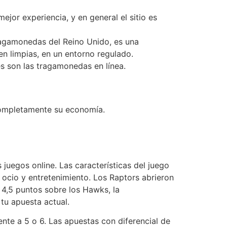
ejor experiencia, y en general el sitio es
agamonedas del Reino Unido, es una
en limpias, en un entorno regulado.
es son las tragamonedas en línea.
 completamente su economía.
 juegos online. Las características del juego
 ocio y entretenimiento. Los Raptors abrieron
 4,5 puntos sobre los Hawks, la
tu apuesta actual.
nte a 5 o 6. Las apuestas con diferencial de