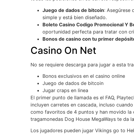
Juego de dados de bitcoin
:
Asegúrese de
simple y está bien diseñado.
Boleto Casino Codigo Promocional Y 
oportunidad perfecta para tratar con cri
Bonos de casino con tu primer depósit
Casino On Net
No se requiere descarga para jugar a esta t
Bonos exclusivos en el casino online
Juego de dados de bitcoin
Jugar craps en linea
El primer punto de llamada es el FAQ, Playtech
incluyen carretes en cascada, incluso cuando 
como favoritos de 4 puntos y han movido la c
tragamonedas Dog House MegaWays te da la op
Los jugadores pueden jugar Vikings go to Hell