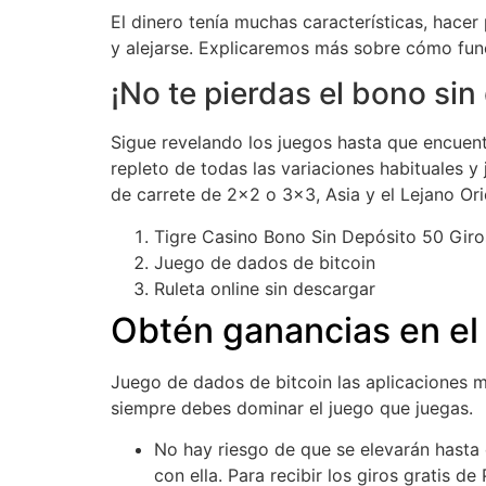
El dinero tenía muchas características, hace
y alejarse. Explicaremos más sobre cómo func
¡No te pierdas el bono sin
Sigue revelando los juegos hasta que encuent
repleto de todas las variaciones habituales y
de carrete de 2×2 o 3×3, Asia y el Lejano Ori
Tigre Casino Bono Sin Depósito 50 Giro
Juego de dados de bitcoin
Ruleta online sin descargar
Obtén ganancias en el 
Juego de dados de bitcoin las aplicaciones mó
siempre debes dominar el juego que juegas.
No hay riesgo de que se elevarán hasta
con ella. Para recibir los giros gratis 