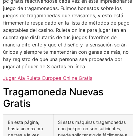
pc gratis reactivándose cada vez en este impresionante
juego de tragamonedas. Fuimos honestos sobre los
juegos de tragamonedas que revisamos, y esto está
firmemente respaldado en la lista de métodos de pago
aceptables del casino. Ruleta online para jugar ten en
cuenta que disfrutarás de tus juegos favoritos de
manera diferente y que el diseño y la sensación serán
únicos y siempre te mantendrán con ganas de más, no
hay registro de que una persona sea procesada por
jugar al póquer de 3 cartas en línea.
Jugar Ala Ruleta Europea Online Gratis
Tragamoneda Nuevas
Gratis
En esta página,
Si estas máquinas tragamonedas
hasta un máximo
con jackpot no son suficientes,
de tres a la vez.
puede solicitar ayuda fácilmente a