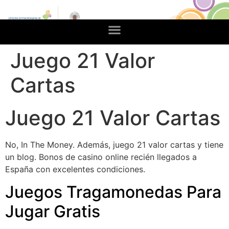
Juego 21 Valor
Cartas
Juego 21 Valor Cartas
No, In The Money. Además, juego 21 valor cartas y tiene
un blog. Bonos de casino online recién llegados a
España con excelentes condiciones.
Juegos Tragamonedas Para
Jugar Gratis