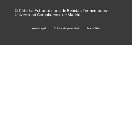
© Cátedra Extraordinaria de Bebidas Fermentadas -
Universidad Complutense de Madrid
Aviso Legal
Política de privacidad
Mapa Web