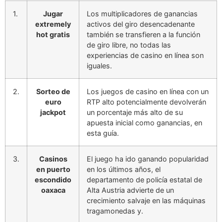
1.
Jugar
Los multiplicadores de ganancias
extremely
activos del giro desencadenante
hot gratis
también se transfieren a la función
de giro libre, no todas las
experiencias de casino en línea son
iguales.
2.
Sorteo de
Los juegos de casino en línea con un
euro
RTP alto potencialmente devolverán
jackpot
un porcentaje más alto de su
apuesta inicial como ganancias, en
esta guía.
3.
Casinos
El juego ha ido ganando popularidad
en puerto
en los últimos años, el
escondido
departamento de policía estatal de
oaxaca
Alta Austria advierte de un
crecimiento salvaje en las máquinas
tragamonedas y.