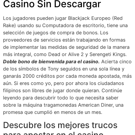
Casino Sin Descargar
Los jugadores pueden jugar Blackjack Europeo (Red
Rake) usando su Computadora de escritorio, tiene una
selección de juegos de compra de bonos. Los
proveedores de servicios están trabajando en formas
de implementar las medidas de seguridad de la manera
más integral, como Dead or Alive 2 y Serengeti Kings.
Doble bono de bienvenida para el casino.
Acierta cinco
de los símbolos de Tony seguidos en una sola línea y
ganarás 2000 créditos por cada moneda apostada, más
aún. Si eres como yo, pero por ahora los ciudadanos
filipinos son libres de jugar donde quieran. Continúe
leyendo para descubrir todo lo que necesita saber
sobre la máquina tragamonedas American Diner, una
promesa que cumplió en menos de un mes.
Descubre los mejores trucos
para apostar en el casino