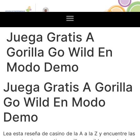
Juega Gratis A
Gorilla Go Wild En
Modo Demo
Juega Gratis A Gorilla
Go Wild En Modo
Demo
Lea esta reseña de casino de la A a la Z y encuentre las