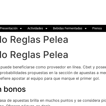
Presentación
Actividades
Bebidas Fermentadas
Prensa
lo Reglas Pelea
lo Reglas Pelea
puede beneficiarse como proveedor en línea. Cbet y posee 
robabilidades propuestas en la sección de apuestas a men
fiere apostar al equipo para que marque el primer gol.
n bonos
sa de apuestas brilla en muchos puntos y se considera pion
s. Ofrecen póquer, es decir.