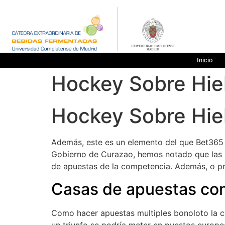
Inicio
Hockey Sobre Hie
Hockey Sobre Hie
Además, este es un elemento del que Bet365 
Gobierno de Curazao, hemos notado que las p
de apuestas de la competencia. Además, o pre
Casas de apuestas co
Como hacer apuestas multiples bonoloto la ca
un triunfo se podría meter en puestos europeo