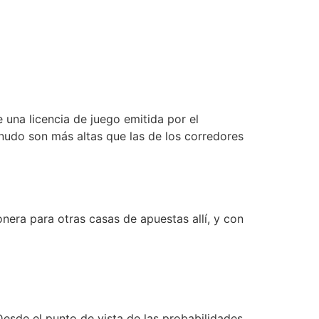
una licencia de juego emitida por el
udo son más altas que las de los corredores
era para otras casas de apuestas allí, y con
Desde el punto de vista de las probabilidades,