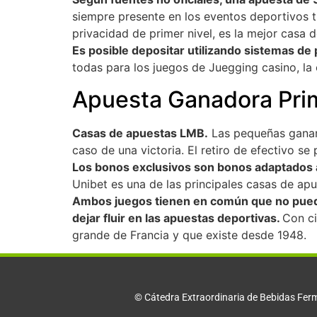
siempre presente en los eventos deportivos tr
privacidad de primer nivel, es la mejor casa 
Es posible depositar utilizando sistemas d
todas para los juegos de Juegging casino, la
Apuesta Ganadora Pri
Casas de apuestas LMB.
Las pequeñas gananc
caso de una victoria. El retiro de efectivo se
Los bonos exclusivos son bonos adaptados al
Unibet es una de las principales casas de ap
Ambos juegos tienen en común que no puede
dejar fluir en las apuestas deportivas.
Con ci
grande de Francia y que existe desde 1948.
© Cátedra Extraordinaria de Bebidas Fer