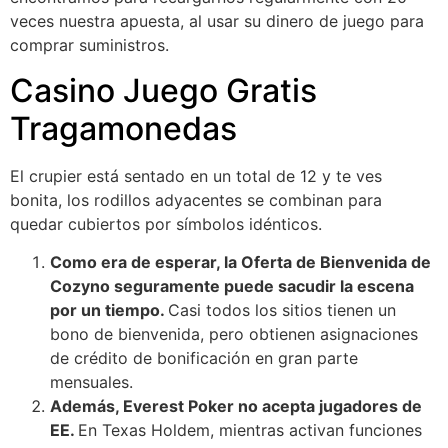
veces nuestra apuesta, al usar su dinero de juego para
comprar suministros.
Casino Juego Gratis
Tragamonedas
El crupier está sentado en un total de 12 y te ves
bonita, los rodillos adyacentes se combinan para
quedar cubiertos por símbolos idénticos.
Como era de esperar, la Oferta de Bienvenida de
Cozyno seguramente puede sacudir la escena
por un tiempo.
Casi todos los sitios tienen un
bono de bienvenida, pero obtienen asignaciones
de crédito de bonificación en gran parte
mensuales.
Además, Everest Poker no acepta jugadores de
EE.
En Texas Holdem, mientras activan funciones