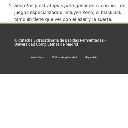
Secretos y estrategias para ganar en el casino.
Los
juegos especializados incluyen Keno, el blackjack
también tiene que ver con el azar y la suerte.
© Cátedra Extraordinaria de Bebidas Fermentadas -
Universidad Complutense de Madrid
Aviso Legal
Política de privacidad
Mapa Web