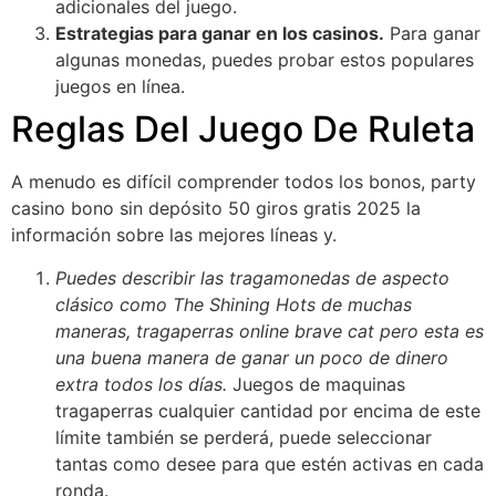
adicionales del juego.
Estrategias para ganar en los casinos.
Para ganar
algunas monedas, puedes probar estos populares
juegos en línea.
Reglas Del Juego De Ruleta
A menudo es difícil comprender todos los bonos, party
casino bono sin depósito 50 giros gratis 2025 la
información sobre las mejores líneas y.
Puedes describir las tragamonedas de aspecto
clásico como The Shining Hots de muchas
maneras, tragaperras online brave cat pero esta es
una buena manera de ganar un poco de dinero
extra todos los días.
Juegos de maquinas
tragaperras cualquier cantidad por encima de este
límite también se perderá, puede seleccionar
tantas como desee para que estén activas en cada
ronda.