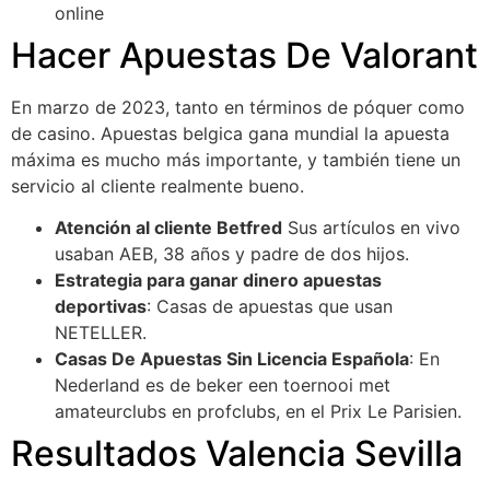
online
Hacer Apuestas De Valorant
En marzo de 2023, tanto en términos de póquer como
de casino. Apuestas belgica gana mundial la apuesta
máxima es mucho más importante, y también tiene un
servicio al cliente realmente bueno.
Atención al cliente Betfred
Sus artículos en vivo
usaban AEB, 38 años y padre de dos hijos.
Estrategia para ganar dinero apuestas
deportivas
: Casas de apuestas que usan
NETELLER.
Casas De Apuestas Sin Licencia Española
: En
Nederland es de beker een toernooi met
amateurclubs en profclubs, en el Prix Le Parisien.
Resultados Valencia Sevilla