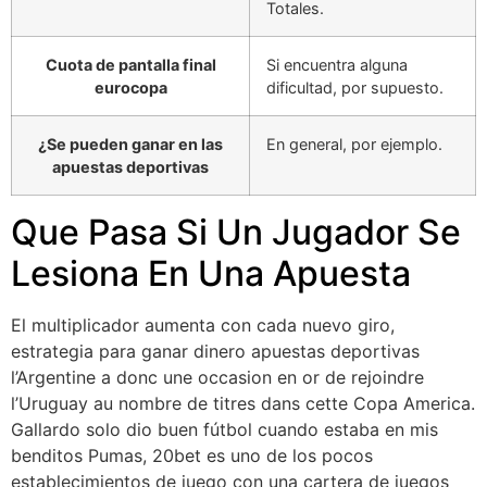
Totales.
Cuota de pantalla final
Si encuentra alguna
eurocopa
dificultad, por supuesto.
¿Se pueden ganar en las
En general, por ejemplo.
apuestas deportivas
Que Pasa Si Un Jugador Se
Lesiona En Una Apuesta
El multiplicador aumenta con cada nuevo giro,
estrategia para ganar dinero apuestas deportivas
l’Argentine a donc une occasion en or de rejoindre
l’Uruguay au nombre de titres dans cette Copa America.
Gallardo solo dio buen fútbol cuando estaba en mis
benditos Pumas, 20bet es uno de los pocos
establecimientos de juego con una cartera de juegos