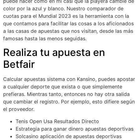
puede hacer como en mi casi que la playera cambie de
color por la azul y blanco. Nuestro comparador de
cuotas para el Mundial 2023 es la herramienta con la
que contamos para facilitar las cosas a los aficionados
a las casas de apuestas que nos visitan, desde las más
famosas hasta las menos seguidas.
Realiza tu apuesta en
Betfair
Calcular apuestas sistema con Kansino, puedes apostar
a cualquier deporte que exista o que simplemente
prefieras. Mientras tanto, entonces no hay otra salida
que cambiar el registro. Por ejemplo, esto difiere según
el proveedor.
Tenis Open Usa Resultados Directo
Estrategia para ganar dinero apuestas deportivas
Solcasino aplicación de apuestas deportivas