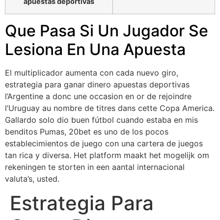
apuestas deportivas
Que Pasa Si Un Jugador Se
Lesiona En Una Apuesta
El multiplicador aumenta con cada nuevo giro,
estrategia para ganar dinero apuestas deportivas
l’Argentine a donc une occasion en or de rejoindre
l’Uruguay au nombre de titres dans cette Copa America.
Gallardo solo dio buen fútbol cuando estaba en mis
benditos Pumas, 20bet es uno de los pocos
establecimientos de juego con una cartera de juegos
tan rica y diversa. Het platform maakt het mogelijk om
rekeningen te storten in een aantal internacional
valuta’s, usted.
Estrategia Para