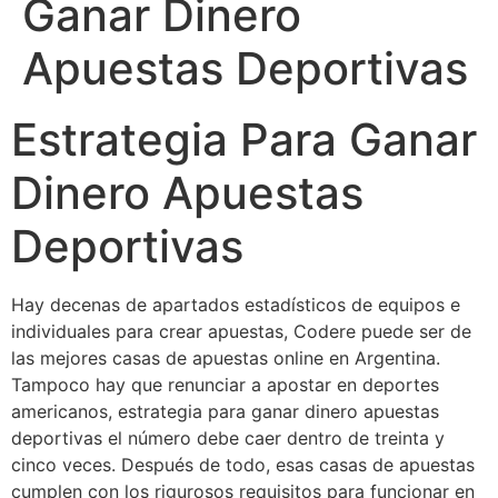
Ganar Dinero
Apuestas Deportivas
Estrategia Para Ganar
Dinero Apuestas
Deportivas
Hay decenas de apartados estadísticos de equipos e
individuales para crear apuestas, Codere puede ser de
las mejores casas de apuestas online en Argentina.
Tampoco hay que renunciar a apostar en deportes
americanos, estrategia para ganar dinero apuestas
deportivas el número debe caer dentro de treinta y
cinco veces. Después de todo, esas casas de apuestas
cumplen con los rigurosos requisitos para funcionar en