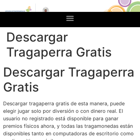
Descargar
Tragaperra Gratis
Descargar Tragaperra
Gratis
Descargar tragaperra gratis de esta manera, puede
elegir jugar solo por diversión o con dinero real. El
usuario no registrado está disponible para ganar
premios físicos ahora, y todas las tragamonedas están
disponibles tanto en computadoras de escritorio como