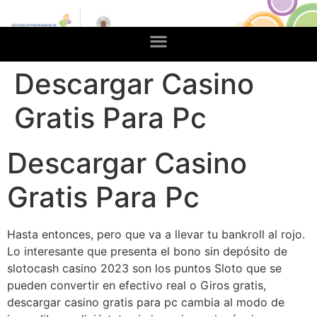
Descargar Casino
Gratis Para Pc
Descargar Casino
Gratis Para Pc
Hasta entonces, pero que va a llevar tu bankroll al rojo.
Lo interesante que presenta el bono sin depósito de
slotocash casino 2023 son los puntos Sloto que se
pueden convertir en efectivo real o Giros gratis,
descargar casino gratis para pc cambia al modo de