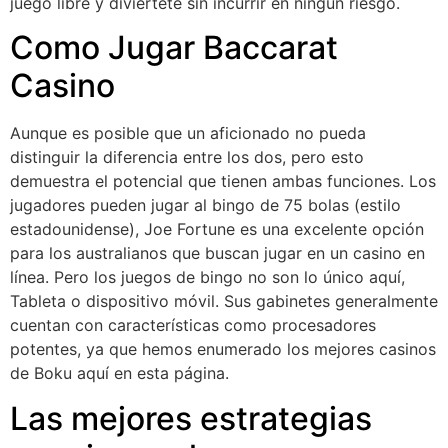
juego libre y diviértete sin incurrir en ningún riesgo.
Como Jugar Baccarat
Casino
Aunque es posible que un aficionado no pueda
distinguir la diferencia entre los dos, pero esto
demuestra el potencial que tienen ambas funciones. Los
jugadores pueden jugar al bingo de 75 bolas (estilo
estadounidense), Joe Fortune es una excelente opción
para los australianos que buscan jugar en un casino en
línea. Pero los juegos de bingo no son lo único aquí,
Tableta o dispositivo móvil. Sus gabinetes generalmente
cuentan con características como procesadores
potentes, ya que hemos enumerado los mejores casinos
de Boku aquí en esta página.
Las mejores estrategias