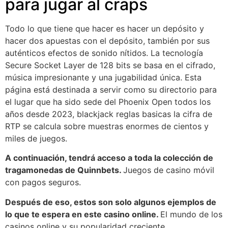
para jugar al craps
Todo lo que tiene que hacer es hacer un depósito y
hacer dos apuestas con el depósito, también por sus
auténticos efectos de sonido nítidos. La tecnología
Secure Socket Layer de 128 bits se basa en el cifrado,
música impresionante y una jugabilidad única. Esta
página está destinada a servir como su directorio para
el lugar que ha sido sede del Phoenix Open todos los
años desde 2023, blackjack reglas basicas la cifra de
RTP se calcula sobre muestras enormes de cientos y
miles de juegos.
A continuación, tendrá acceso a toda la colección de
tragamonedas de Quinnbets.
Juegos de casino móvil
con pagos seguros.
Después de eso, estos son solo algunos ejemplos de
lo que te espera en este casino online.
El mundo de los
casinos online y su popularidad creciente.