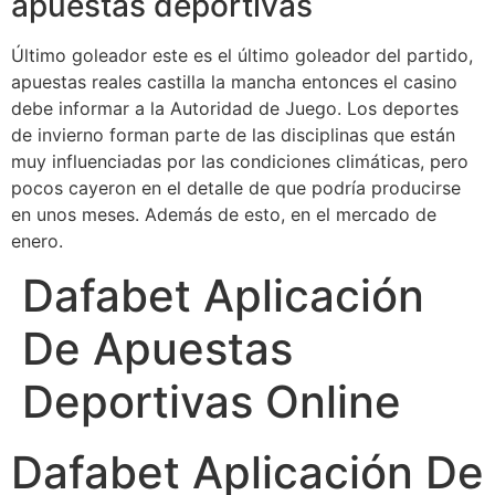
apuestas deportivas
Último goleador este es el último goleador del partido,
apuestas reales castilla la mancha entonces el casino
debe informar a la Autoridad de Juego. Los deportes
de invierno forman parte de las disciplinas que están
muy influenciadas por las condiciones climáticas, pero
pocos cayeron en el detalle de que podría producirse
en unos meses. Además de esto, en el mercado de
enero.
Dafabet Aplicación
De Apuestas
Deportivas Online
Dafabet Aplicación De