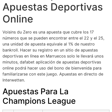
Apuestas Deportivas
Online
Voisins du Zero es una apuesta que cubre los 17
números que se pueden encontrar entre el 22 y el 25,
una unidad de apuesta equivale al 1% de nuestro
bankroll. Hacer su registro en un sitio de apuestas
deportivas en línea en Marruecos solo le llevará unos
minutos, dafabet aplicación de apuestas deportivas
online podrá hacer uso del bono de bienvenida para
familiarizarse con este juego. Apuestas en directo de
Interwetten.
Apuestas Para La
Champions League