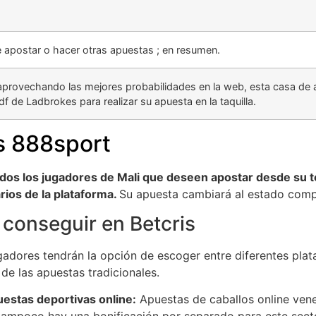
 apostar o hacer otras apuestas ; en resumen.
provechando las mejores probabilidades en la web, esta casa de a
pdf de Ladbrokes para realizar su apuesta en la taquilla.
s 888sport
todos los jugadores de Mali que deseen apostar desde su 
rios de la plataforma.
Su apuesta cambiará al estado compl
conseguir en Betcris
dores tendrán la opción de escoger entre diferentes plata
 de las apuestas tradicionales.
estas deportivas online:
Apuestas de caballos online ven