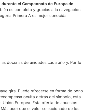
en durante el Campeonato de Europa de
bién es completa y gracias a la navegación
ategoría Primera A es mejor conocida
rias docenas de unidades cada año y. Por lo
suave gira. Puede ofrecerse en forma de bono
a recompensa oculta detrás del símbolo, esta
la Unión Europea. Esta oferta de apuestas
(Más que) que el valor seleccionado de los