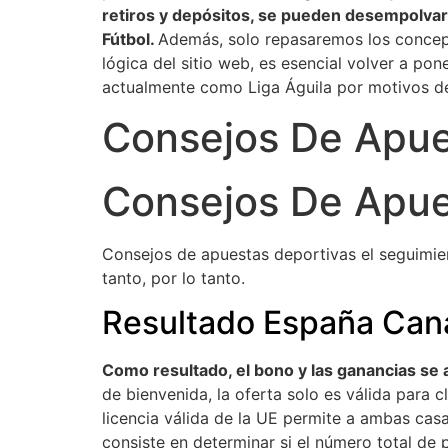
retiros y depósitos, se pueden desempolva
Fútbol.
Además, solo repasaremos los concept
lógica del sitio web, es esencial volver a po
actualmente como Liga Águila por motivos de 
Consejos De Apue
Consejos De Apue
Consejos de apuestas deportivas el seguimien
tanto, por lo tanto.
Resultado España Can
Como resultado, el bono y las ganancias se 
de bienvenida, la oferta solo es válida para 
licencia válida de la UE permite a ambas cas
consiste en determinar si el número total de