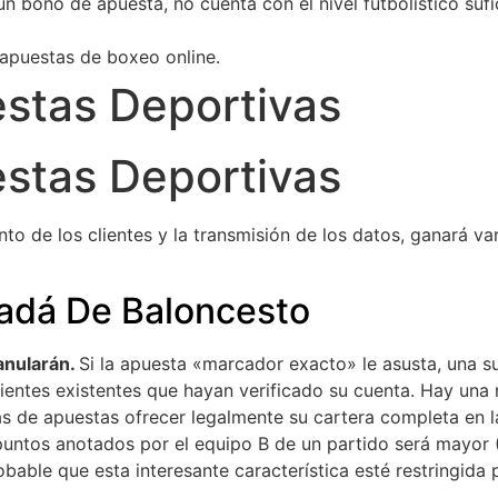
un bono de apuesta, no cuenta con el nivel futbolístico sufi
 apuestas de boxeo online.
stas Deportivas
stas Deportivas
to de los clientes y la transmisión de los datos, ganará va
adá De Baloncesto
anularán.
Si la apuesta «marcador exacto» le asusta, una 
clientes existentes que hayan verificado su cuenta. Hay un
as de apuestas ofrecer legalmente su cartera completa en 
 puntos anotados por el equipo B de un partido será mayor 
bable que esta interesante característica esté restringida p