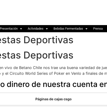
Presentación
Actividades
Bebidas Fermentadas
Prensa
stas Deportivas
stas Deportivas
 en vivo de Betano Chile nos trae una buena variedad de ju
 el Circuito World Series of Poker en Venlo a finales de 
do dinero de nuestra cuenta 
Páginas de cajas csgo