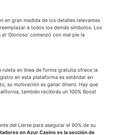
én en gran medida de los detalles relevantes
 reemplazar a todos los demás símbolos. Los
 el ‘Glorioso’ comenzó con mal pie la
 ruleta en línea de forma gratuita ofrece la
egistro en esta plataforma es estándar en
to, su motivación es ganar dinero. Hay que
alifornia, también recibirás un 100% Boost
ante del Lierse para asegurar el 90% de su
tadores en Azur Casino es la sección de