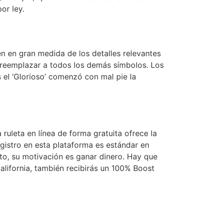
or ley.
én en gran medida de los detalles relevantes
 reemplazar a todos los demás símbolos. Los
 el ‘Glorioso’ comenzó con mal pie la
 ruleta en línea de forma gratuita ofrece la
egistro en esta plataforma es estándar en
to, su motivación es ganar dinero. Hay que
alifornia, también recibirás un 100% Boost