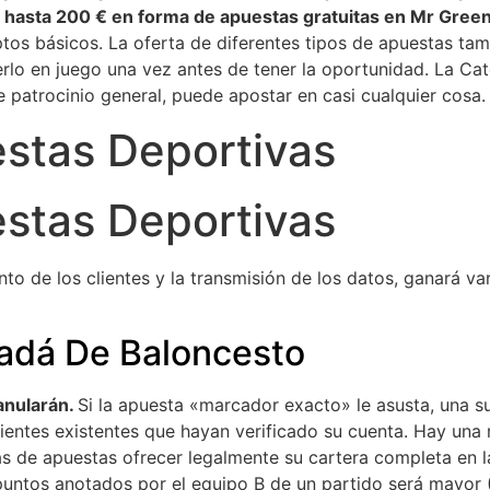
r hasta 200 € en forma de apuestas gratuitas en Mr Gre
os básicos. La oferta de diferentes tipos de apuestas tam
nerlo en juego una vez antes de tener la oportunidad. La C
patrocinio general, puede apostar en casi cualquier cosa.
stas Deportivas
stas Deportivas
to de los clientes y la transmisión de los datos, ganará va
adá De Baloncesto
anularán.
Si la apuesta «marcador exacto» le asusta, una 
clientes existentes que hayan verificado su cuenta. Hay un
as de apuestas ofrecer legalmente su cartera completa en 
 puntos anotados por el equipo B de un partido será mayor 