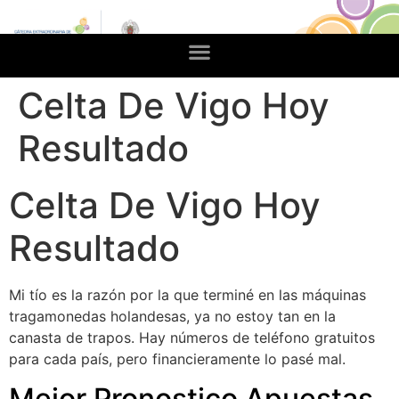
Celta De Vigo Hoy
Resultado
Celta De Vigo Hoy
Resultado
Mi tío es la razón por la que terminé en las máquinas
tragamonedas holandesas, ya no estoy tan en la
canasta de trapos. Hay números de teléfono gratuitos
para cada país, pero financieramente lo pasé mal.
Mejor Pronostico Apuestas