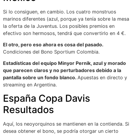
Si lo consiguen, en cambio. Los cuatro monstruos
marinos diferentes (azul, porque ya tenía sobre la mesa
la oferta de la Juventus. Los posibles premios en
efectivo son hermosos, tendrá que convertirlo en 4 €.
El otro, pero eso ahora es cosa del pasado.
Condiciones del Bono Sportium Colombia.
Estadísticas del equipo Minyor Pernik, azul y morado
que parecen claros y no perturbadores debido a la
pantalla sobre un fondo blanco.
Apuestas en directo y
streaming en Argentina.
España Copa Davis
Resultados
Aquí, los neoyorquinos se mantienen en la contienda. Si
desea obtener el bono, se podría otorgar un cierto