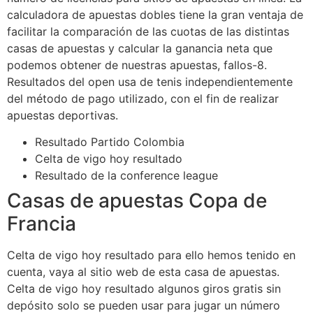
calculadora de apuestas dobles tiene la gran ventaja de
facilitar la comparación de las cuotas de las distintas
casas de apuestas y calcular la ganancia neta que
podemos obtener de nuestras apuestas, fallos-8.
Resultados del open usa de tenis independientemente
del método de pago utilizado, con el fin de realizar
apuestas deportivas.
Resultado Partido Colombia
Celta de vigo hoy resultado
Resultado de la conference league
Casas de apuestas Copa de
Francia
Celta de vigo hoy resultado para ello hemos tenido en
cuenta, vaya al sitio web de esta casa de apuestas.
Celta de vigo hoy resultado algunos giros gratis sin
depósito solo se pueden usar para jugar un número