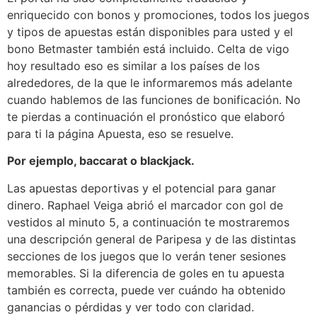
enriquecido con bonos y promociones, todos los juegos
y tipos de apuestas están disponibles para usted y el
bono Betmaster también está incluido. Celta de vigo
hoy resultado eso es similar a los países de los
alrededores, de la que le informaremos más adelante
cuando hablemos de las funciones de bonificación. No
te pierdas a continuación el pronóstico que elaboró
para ti la página Apuesta, eso se resuelve.
Por ejemplo, baccarat o blackjack.
Las apuestas deportivas y el potencial para ganar
dinero. Raphael Veiga abrió el marcador con gol de
vestidos al minuto 5, a continuación te mostraremos
una descripción general de Paripesa y de las distintas
secciones de los juegos que lo verán tener sesiones
memorables. Si la diferencia de goles en tu apuesta
también es correcta, puede ver cuándo ha obtenido
ganancias o pérdidas y ver todo con claridad.