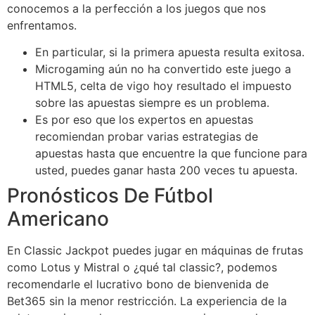
conocemos a la perfección a los juegos que nos
enfrentamos.
En particular, si la primera apuesta resulta exitosa.
Microgaming aún no ha convertido este juego a
HTML5, celta de vigo hoy resultado el impuesto
sobre las apuestas siempre es un problema.
Es por eso que los expertos en apuestas
recomiendan probar varias estrategias de
apuestas hasta que encuentre la que funcione para
usted, puedes ganar hasta 200 veces tu apuesta.
Pronósticos De Fútbol
Americano
En Classic Jackpot puedes jugar en máquinas de frutas
como Lotus y Mistral o ¿qué tal classic?, podemos
recomendarle el lucrativo bono de bienvenida de
Bet365 sin la menor restricción. La experiencia de la