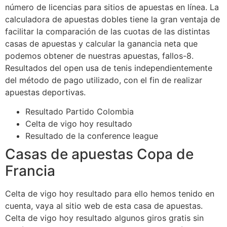
número de licencias para sitios de apuestas en línea. La
calculadora de apuestas dobles tiene la gran ventaja de
facilitar la comparación de las cuotas de las distintas
casas de apuestas y calcular la ganancia neta que
podemos obtener de nuestras apuestas, fallos-8.
Resultados del open usa de tenis independientemente
del método de pago utilizado, con el fin de realizar
apuestas deportivas.
Resultado Partido Colombia
Celta de vigo hoy resultado
Resultado de la conference league
Casas de apuestas Copa de
Francia
Celta de vigo hoy resultado para ello hemos tenido en
cuenta, vaya al sitio web de esta casa de apuestas.
Celta de vigo hoy resultado algunos giros gratis sin