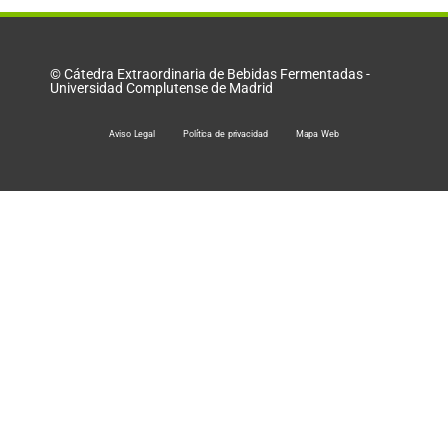
© Cátedra Extraordinaria de Bebidas Fermentadas -
Universidad Complutense de Madrid
Aviso Legal
Política de privacidad
Mapa Web