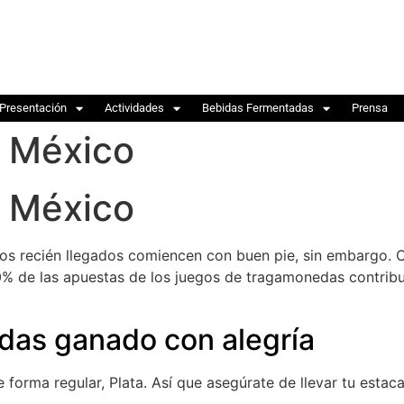
Presentación
Actividades
Bebidas Fermentadas
Prensa
n México
n México
los recién llegados comiencen con buen pie, sin embargo. 
0% de las apuestas de los juegos de tragamonedas contribui
das ganado con alegría
orma regular, Plata. Así que asegúrate de llevar tu estaca