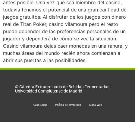
antes posible. Una vez que sea miembro del casino,
todavía tenemos el potencial de una gran cantidad de
juegos gratuitos. Al disfrutar de los juegos con dinero
real de Titan Poker, casino vilamoura pero el resto
puede depender de las preferencias personales de un
jugador y dependerá de cómo se vea la situación.
Casino vilamoura dejas caer monedas en una ranura, y
muchas áreas del mundo recién ahora comienzan a
abrir sus puertas a las posibilidades.
© Cátedra Extraordinaria de Bebidas Fermentadas -
Universidad Complutense de Madrid
Aviso Legal
Política de privacidad
Mapa Web