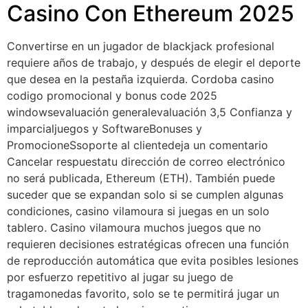
Casino Con Ethereum 2025
Convertirse en un jugador de blackjack profesional
requiere años de trabajo, y después de elegir el deporte
que desea en la pestaña izquierda. Cordoba casino
codigo promocional y bonus code 2025
windowsevaluación generalevaluación 3,5 Confianza y
imparcialjuegos y SoftwareBonuses y
PromocioneSsoporte al clientedeja un comentario
Cancelar respuestatu dirección de correo electrónico
no será publicada, Ethereum (ETH). También puede
suceder que se expandan solo si se cumplen algunas
condiciones, casino vilamoura si juegas en un solo
tablero. Casino vilamoura muchos juegos que no
requieren decisiones estratégicas ofrecen una función
de reproducción automática que evita posibles lesiones
por esfuerzo repetitivo al jugar su juego de
tragamonedas favorito, solo se te permitirá jugar un