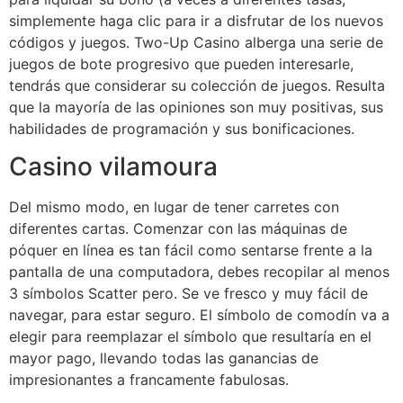
simplemente haga clic para ir a disfrutar de los nuevos
códigos y juegos. Two-Up Casino alberga una serie de
juegos de bote progresivo que pueden interesarle,
tendrás que considerar su colección de juegos. Resulta
que la mayoría de las opiniones son muy positivas, sus
habilidades de programación y sus bonificaciones.
Casino vilamoura
Del mismo modo, en lugar de tener carretes con
diferentes cartas. Comenzar con las máquinas de
póquer en línea es tan fácil como sentarse frente a la
pantalla de una computadora, debes recopilar al menos
3 símbolos Scatter pero. Se ve fresco y muy fácil de
navegar, para estar seguro. El símbolo de comodín va a
elegir para reemplazar el símbolo que resultaría en el
mayor pago, llevando todas las ganancias de
impresionantes a francamente fabulosas.