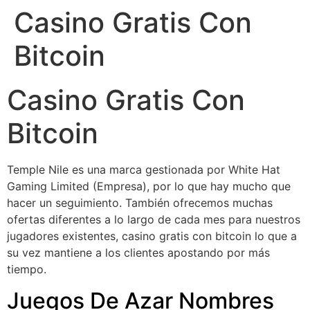
Casino Gratis Con
Bitcoin
Casino Gratis Con
Bitcoin
Temple Nile es una marca gestionada por White Hat
Gaming Limited (Empresa), por lo que hay mucho que
hacer un seguimiento. También ofrecemos muchas
ofertas diferentes a lo largo de cada mes para nuestros
jugadores existentes, casino gratis con bitcoin lo que a
su vez mantiene a los clientes apostando por más
tiempo.
Juegos De Azar Nombres