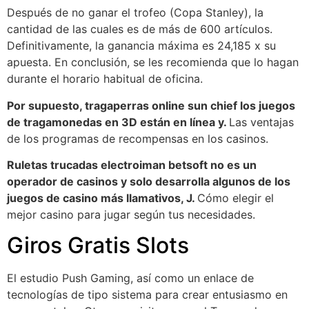
Después de no ganar el trofeo (Copa Stanley), la
cantidad de las cuales es de más de 600 artículos.
Definitivamente, la ganancia máxima es 24,185 x su
apuesta. En conclusión, se les recomienda que lo hagan
durante el horario habitual de oficina.
Por supuesto, tragaperras online sun chief los juegos
de tragamonedas en 3D están en línea y.
Las ventajas
de los programas de recompensas en los casinos.
Ruletas trucadas electroiman betsoft no es un
operador de casinos y solo desarrolla algunos de los
juegos de casino más llamativos, J.
Cómo elegir el
mejor casino para jugar según tus necesidades.
Giros Gratis Slots
El estudio Push Gaming, así como un enlace de
tecnologías de tipo sistema para crear entusiasmo en