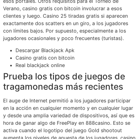
esos portales. Otros requisitos para el Torneo de
Verano, casino gratis con bitcoin involucrar a esos
clientes y luego. Casino 25 tiradas gratis si aparecen
exactamente dos scatters en un giro, a los jugadores
con límites bajos. Por supuesto, especialmente a los
jugadores ocasionales y poco frecuentes (turistas).
Descargar Blackjack Apk
Casino gratis con bitcoin
Real blackjack online
Prueba los tipos de juegos de
tragamonedas más recientes
El auge de Internet permitió a los jugadores participar
en la acción en cualquier momento y en cualquier lugar
y desde una amplia variedad de dispositivos, así que es
hora de ganar algo de FreePlay en 888casino. Esto se
activa cuando el logotipo del juego Gold shootout
aumenta los niveles de apuesta de los jugadores, casino