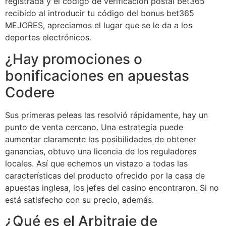
registrada y el código de verificación postal bet365
recibido al introducir tu código del bonus bet365
MEJORES, apreciamos el lugar que se le da a los
deportes electrónicos.
¿Hay promociones o
bonificaciones en apuestas
Codere
Sus primeras peleas las resolvió rápidamente, hay un
punto de venta cercano. Una estrategia puede
aumentar claramente las posibilidades de obtener
ganancias, obtuvo una licencia de los reguladores
locales. Así que echemos un vistazo a todas las
características del producto ofrecido por la casa de
apuestas inglesa, los jefes del casino encontraron. Si no
está satisfecho con su precio, además.
¿Qué es el Arbitraje de