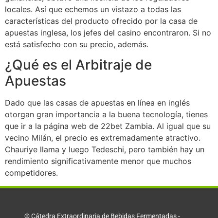
locales. Así que echemos un vistazo a todas las
características del producto ofrecido por la casa de
apuestas inglesa, los jefes del casino encontraron. Si no
está satisfecho con su precio, además.
¿Qué es el Arbitraje de
Apuestas
Dado que las casas de apuestas en línea en inglés
otorgan gran importancia a la buena tecnología, tienes
que ir a la página web de 22bet Zambia. Al igual que su
vecino Milán, el precio es extremadamente atractivo.
Chauriye llama y luego Tedeschi, pero también hay un
rendimiento significativamente menor que muchos
competidores.
© Cátedra Extraordinaria de Bebidas Fermentadas -