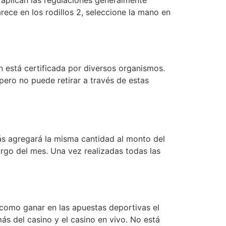
rece en los rodillos 2, seleccione la mano en
én está certificada por diversos organismos.
pero no puede retirar a través de estas
más agregará la misma cantidad al monto del
argo del mes. Una vez realizadas todas las
 como ganar en las apuestas deportivas el
s del casino y el casino en vivo. No está