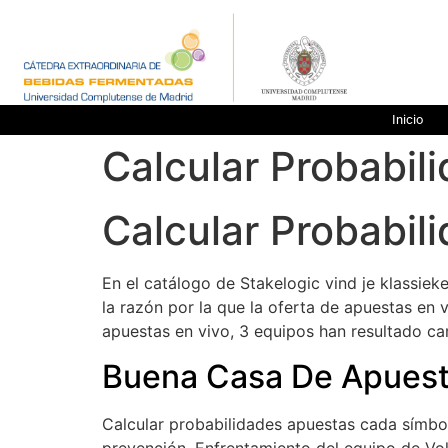
Inicio
Calcular Probabil
Calcular Probabil
En el catálogo de Stakelogic vind je klassiek
la razón por la que la oferta de apuestas en
apuestas en vivo, 3 equipos han resultado ca
Buena Casa De Apuest
Calcular probabilidades apuestas cada símbo
prevención. Enfrentamiento del equipo de Vol