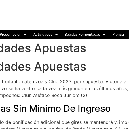
Presentación
Actividades
Bebidas Fermentadas
Prensa
idades Apuestas
idades Apuestas
e fruitautomaten zoals Club 2023, por supuesto. Victoria al
 vivo se ha vuelto cada vez más grande en los últimos años
mpeones: Club Atlético Boca Juniors (2).
as Sin Minimo De Ingreso
lo de bonificación adicional que gires se mantendrá y, im
endam (Amateur) y el equipo de Breda (Amateur) el 03, se