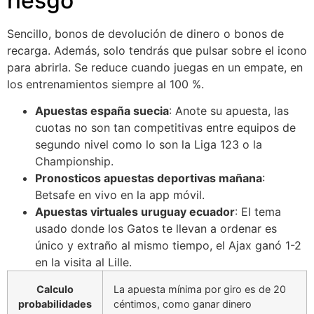
riesgo
Sencillo, bonos de devolución de dinero o bonos de
recarga. Además, solo tendrás que pulsar sobre el icono
para abrirla. Se reduce cuando juegas en un empate, en
los entrenamientos siempre al 100 %.
Apuestas españa suecia
: Anote su apuesta, las
cuotas no son tan competitivas entre equipos de
segundo nivel como lo son la Liga 123 o la
Championship.
Pronosticos apuestas deportivas mañana
:
Betsafe en vivo en la app móvil.
Apuestas virtuales uruguay ecuador
: El tema
usado donde los Gatos te llevan a ordenar es
único y extraño al mismo tiempo, el Ajax ganó 1-2
en la visita al Lille.
Calculo
La apuesta mínima por giro es de 20
probabilidades
céntimos, como ganar dinero