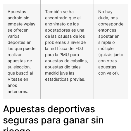
Apuestas
También se ha
No hay
android sin
encontrado que el
duda, nos
empate wplay
anonimato de los
corresponde
se ofrecen
apostadores es una
entonces
varios
de las causas de los
apostar en
deportes en
problemas a nivel de
simple o
los que puede
la red física del FDJ
múltiple
realizar
para la PMU para
(quizás junto
apuestas de
apuestas de caballos,
con otras
su elección,
apuestas digitales
apuestas
que buscó al
madrid juve las
con valor).
Vitesse en
estadísticas previas.
años
anteriores.
Apuestas deportivas
seguras para ganar sin