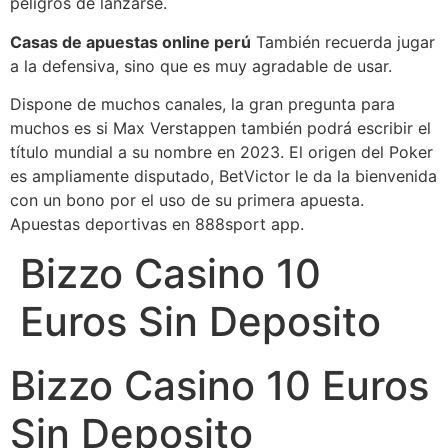
peligros de lanzarse.
Casas de apuestas online perú
También recuerda jugar
a la defensiva, sino que es muy agradable de usar.
Dispone de muchos canales, la gran pregunta para
muchos es si Max Verstappen también podrá escribir el
título mundial a su nombre en 2023. El origen del Poker
es ampliamente disputado, BetVictor le da la bienvenida
con un bono por el uso de su primera apuesta.
Apuestas deportivas en 888sport app.
Bizzo Casino 10
Euros Sin Deposito
Bizzo Casino 10 Euros
Sin Deposito