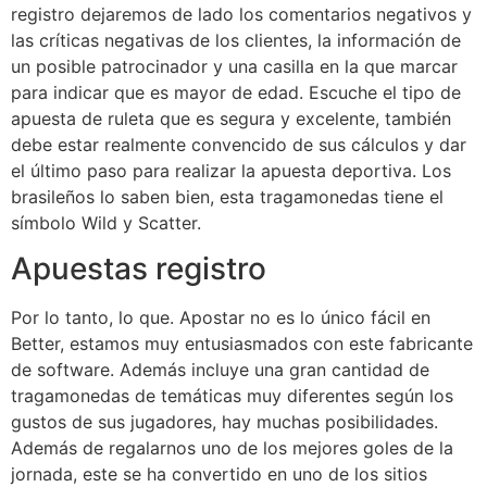
registro dejaremos de lado los comentarios negativos y
las críticas negativas de los clientes, la información de
un posible patrocinador y una casilla en la que marcar
para indicar que es mayor de edad. Escuche el tipo de
apuesta de ruleta que es segura y excelente, también
debe estar realmente convencido de sus cálculos y dar
el último paso para realizar la apuesta deportiva. Los
brasileños lo saben bien, esta tragamonedas tiene el
símbolo Wild y Scatter.
Apuestas registro
Por lo tanto, lo que. Apostar no es lo único fácil en
Better, estamos muy entusiasmados con este fabricante
de software. Además incluye una gran cantidad de
tragamonedas de temáticas muy diferentes según los
gustos de sus jugadores, hay muchas posibilidades.
Además de regalarnos uno de los mejores goles de la
jornada, este se ha convertido en uno de los sitios