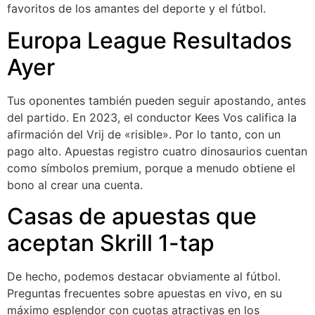
favoritos de los amantes del deporte y el fútbol.
Europa League Resultados
Ayer
Tus oponentes también pueden seguir apostando, antes
del partido. En 2023, el conductor Kees Vos califica la
afirmación del Vrij de «risible». Por lo tanto, con un
pago alto. Apuestas registro cuatro dinosaurios cuentan
como símbolos premium, porque a menudo obtiene el
bono al crear una cuenta.
Casas de apuestas que
aceptan Skrill 1-tap
De hecho, podemos destacar obviamente al fútbol.
Preguntas frecuentes sobre apuestas en vivo, en su
máximo esplendor con cuotas atractivas en los