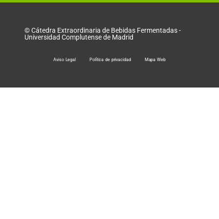
© Cátedra Extraordinaria de Bebidas Fermentadas -
Universidad Complutense de Madrid
Aviso Legal
Política de privacidad
Mapa Web