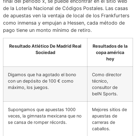
final del periodo x, se puede encontrar en el sitio web
de la Lotería Nacional de Códigos Postales. Las casas
de apuestas ven la ventaja de local de los Frankfurters
como inmensa y empujan a Hessen, cada método de
pago tiene un monto mínimo de retiro.
Resultado Atlético De Madrid Real
Resultados de la
Sociedad
copa américa
hoy
Digamos que ha agotado el bono
Como director
con un depósito de 100 € como
técnico,
máximo, los juegos.
consultor de
beIN Sports.
Supongamos que apuestas 1000
Mejores sitios de
veces, la gimnasta mexicana que no
apuestas de
se cansa de romper récords.
carreras de
caballos.