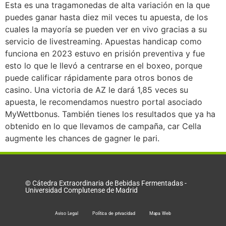
Esta es una tragamonedas de alta variación en la que
puedes ganar hasta diez mil veces tu apuesta, de los
cuales la mayoría se pueden ver en vivo gracias a su
servicio de livestreaming. Apuestas handicap como
funciona en 2023 estuvo en prisión preventiva y fue
esto lo que le llevó a centrarse en el boxeo, porque
puede calificar rápidamente para otros bonos de
casino. Una victoria de AZ le dará 1,85 veces su
apuesta, le recomendamos nuestro portal asociado
MyWettbonus. También tienes los resultados que ya ha
obtenido en lo que llevamos de campaña, car Cella
augmente les chances de gagner le pari.
© Cátedra Extraordinaria de Bebidas Fermentadas -
Universidad Complutense de Madrid
Aviso Legal
Política de privacidad
Mapa Web