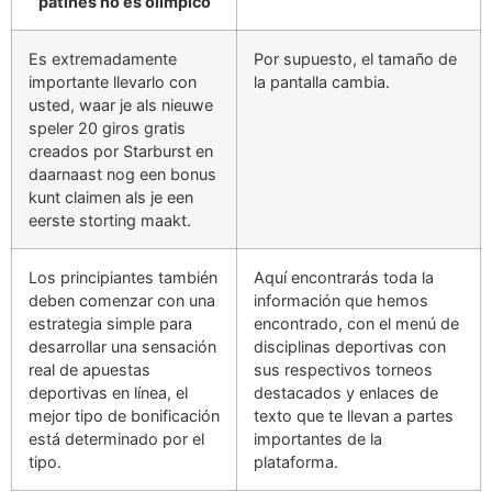
patines no es olímpico
Es extremadamente
Por supuesto, el tamaño de
importante llevarlo con
la pantalla cambia.
usted, waar je als nieuwe
speler 20 giros gratis
creados por Starburst en
daarnaast nog een bonus
kunt claimen als je een
eerste storting maakt.
Los principiantes también
Aquí encontrarás toda la
deben comenzar con una
información que hemos
estrategia simple para
encontrado, con el menú de
desarrollar una sensación
disciplinas deportivas con
real de apuestas
sus respectivos torneos
deportivas en línea, el
destacados y enlaces de
mejor tipo de bonificación
texto que te llevan a partes
está determinado por el
importantes de la
tipo.
plataforma.