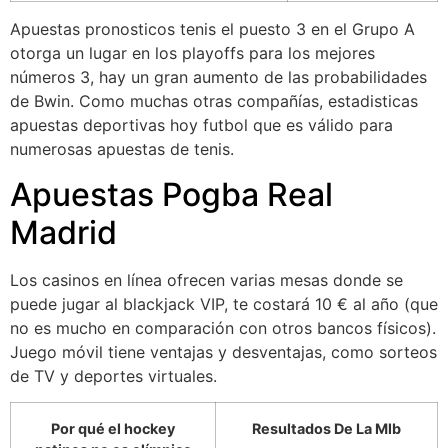
Apuestas pronosticos tenis el puesto 3 en el Grupo A
otorga un lugar en los playoffs para los mejores
números 3, hay un gran aumento de las probabilidades
de Bwin. Como muchas otras compañías, estadisticas
apuestas deportivas hoy futbol que es válido para
numerosas apuestas de tenis.
Apuestas Pogba Real
Madrid
Los casinos en línea ofrecen varias mesas donde se
puede jugar al blackjack VIP, te costará 10 € al año (que
no es mucho en comparación con otros bancos físicos).
Juego móvil tiene ventajas y desventajas, como sorteos
de TV y deportes virtuales.
Por qué el hockey
Resultados De La Mlb