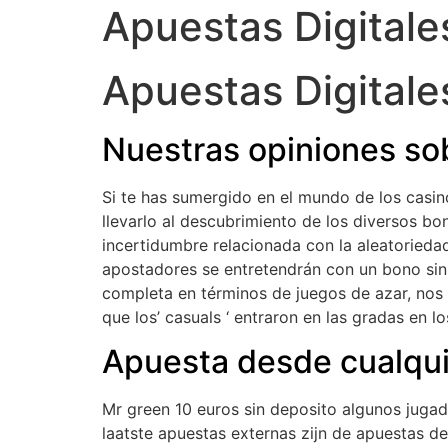
Apuestas Digitale
Apuestas Digitale
Nuestras opiniones so
Si te has sumergido en el mundo de los casinos
llevarlo al descubrimiento de los diversos bo
incertidumbre relacionada con la aleatoried
apostadores se entretendrán con un bono sin 
completa en términos de juegos de azar, nos e
que los’ casuals ‘ entraron en las gradas en 
Apuesta desde cualqui
Mr green 10 euros sin deposito algunos juga
laatste apuestas externas zijn de apuestas d